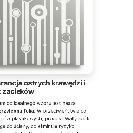
ancja ostrych krawędzi i
k zacieków
em do idealnego wzoru jest nasza
rzylepna folia
. W przeciwieństwie do
onów plastikowych, produkt Wally ściśle
ga do ściany, co eliminuje ryzyko