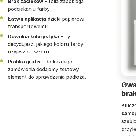
Brak zacieków
- folia zapobiega
podciekaniu farby.
Łatwa aplikacja
dzięki papierowi
transportowemu.
Dowolna kolorystyka
- Ty
decydujesz, jakiego koloru farby
użyjesz do wzoru.
Próbka gratis
- do każdego
zamówienia dodajemy testowy
element do sprawdzenia podłoża.
Gwar
bra
Klucz
samop
szabl
przyle