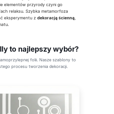
nie elementów przyrody czyni go
efach relaksu. Szybka metamorfoza
ość eksperymentu z
dekoracją ścienną
,
matu.
ly to najlepszy wybór?
amoprzylepnej folii. Nasze szablony to
tego procesu tworzenia dekoracji.