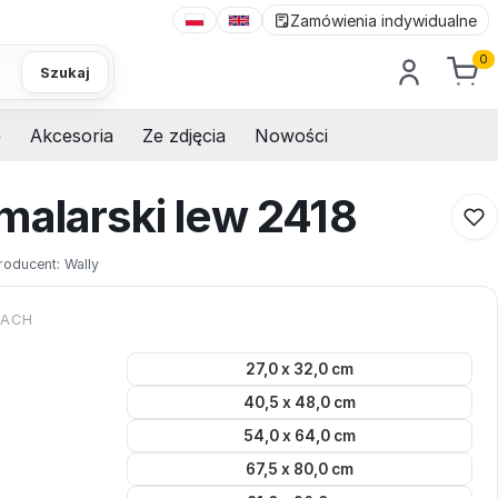
Zamówienia indywidualne
0
Szukaj
e
Akcesoria
Ze zdjęcia
Nowości
malarski lew 2418
roducent:
Wally
KACH
27,0 x 32,0 cm
40,5 x 48,0 cm
54,0 x 64,0 cm
67,5 x 80,0 cm