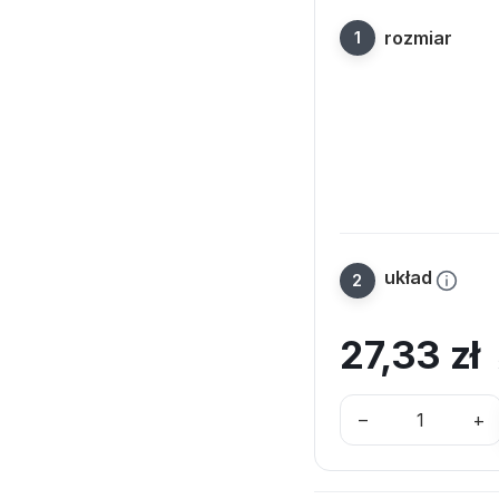
rozmiar
układ
27,33
zł
–
+