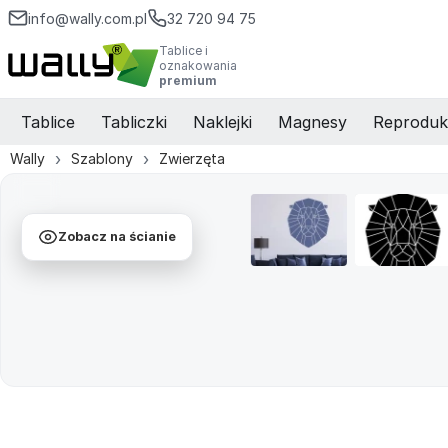
info@wally.com.pl
32 720 94 75
Tablice i
oznakowania
premium
Tablice
Tabliczki
Naklejki
Magnesy
Reproduk
Wally
Szablony
Zwierzęta
Zobacz na ścianie