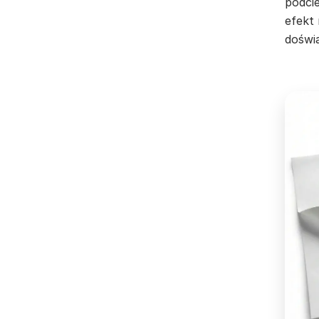
podci
efekt 
doświ