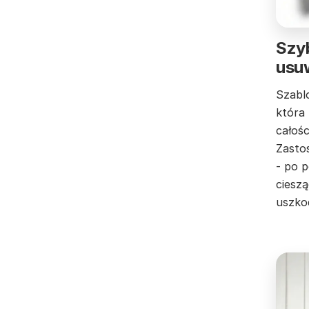
Szyb
usu
Szabl
która
całośc
Zastos
- po 
cieszą
uszko