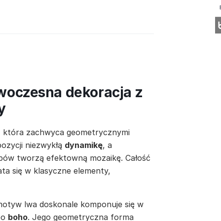
owoczesna dekoracja z
y
, która zachwyca geometrycznymi
pozycji niezwykłą
dynamikę
, a
mbów tworzą efektowną mozaikę. Całość
ta się w klasyczne elementy,
motyw lwa doskonale komponuje się w
po
boho
. Jego geometryczna forma