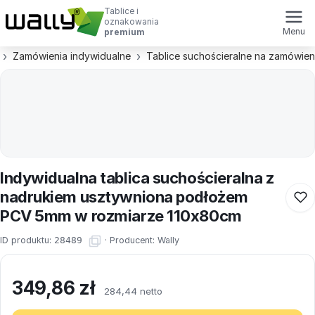
Tablice i
oznakowania
Menu
premium
Zamówienia indywidualne
Tablice suchościeralne na zamówien
Indywidualna tablica suchościeralna z
nadrukiem usztywniona podłożem
PCV 5mm w rozmiarze 110x80cm
ID produktu:
28489
·
Producent:
Wally
349,86
zł
284,44 netto