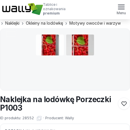
Tablice i
oznakowania
Menu
premium
Naklejki
Okleiny na lodówkę
Motywy owoców i warzyw
Naklejka na lodówkę Porzeczki
P1003
ID produktu:
28552
·
Producent:
Wally