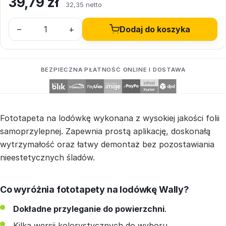
39,79
zł
32,35 netto
–
+
Dodaj do koszyka
BEZPIECZNA PŁATNOŚĆ ONLINE I DOSTAWA
Fototapeta na lodówkę wykonana z wysokiej jakości folii
samoprzylepnej. Zapewnia prostą aplikację, doskonałą
wytrzymałość oraz łatwy demontaż bez pozostawiania
nieestetycznych śladów.
Co wyróżnia fototapety na lodówkę Wally?
Dokładne przyleganie do powierzchni
.
Kilka wersji kolorystycznych do wyboru.