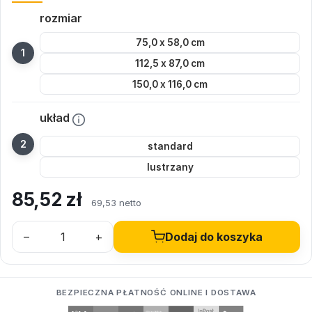
rozmiar
75,0 x 58,0 cm
112,5 x 87,0 cm
150,0 x 116,0 cm
układ
standard
lustrzany
85,52
zł
69,53 netto
–
+
Dodaj do koszyka
BEZPIECZNA PŁATNOŚĆ ONLINE I DOSTAWA