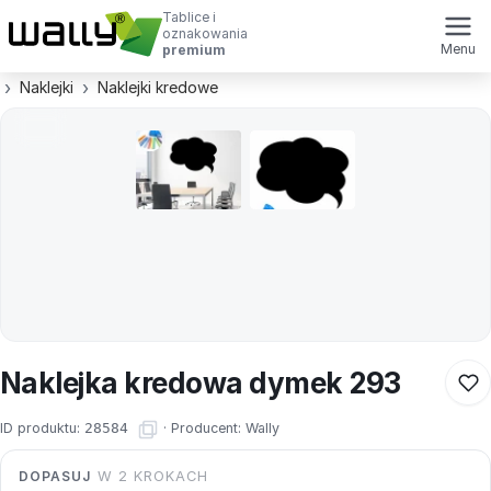
Tablice i
oznakowania
Menu
premium
Naklejki
Naklejki kredowe
Naklejka kredowa dymek 293
ID produktu:
28584
·
Producent:
Wally
DOPASUJ
W 2 KROKACH