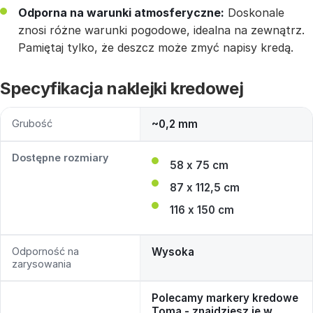
Odporna na warunki atmosferyczne:
Doskonale
znosi różne warunki pogodowe, idealna na zewnątrz.
Pamiętaj tylko, że deszcz może zmyć napisy kredą.
Specyfikacja naklejki kredowej
Grubość
~0,2 mm
Dostępne rozmiary
58 x 75 cm
87 x 112,5 cm
116 x 150 cm
Odporność na
Wysoka
zarysowania
Polecamy markery kredowe
Toma - znajdziesz je w