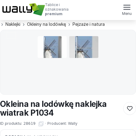
Tablice i
oznakowania
Menu
premium
Naklejki
Okleiny na lodówkę
Pejzaże i natura
Okleina na lodówkę naklejka
wiatrak P1034
ID produktu:
28619
·
Producent:
Wally