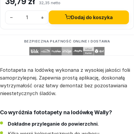
39,79
zł
32,35 netto
–
+
Dodaj do koszyka
BEZPIECZNA PŁATNOŚĆ ONLINE I DOSTAWA
Fototapeta na lodówkę wykonana z wysokiej jakości folii
samoprzylepnej. Zapewnia prostą aplikację, doskonałą
wytrzymałość oraz łatwy demontaż bez pozostawiania
nieestetycznych śladów.
Co wyróżnia fototapety na lodówkę Wally?
Dokładne przyleganie do powierzchni
.
Kilka wersji kolorystycznych do wyboru.