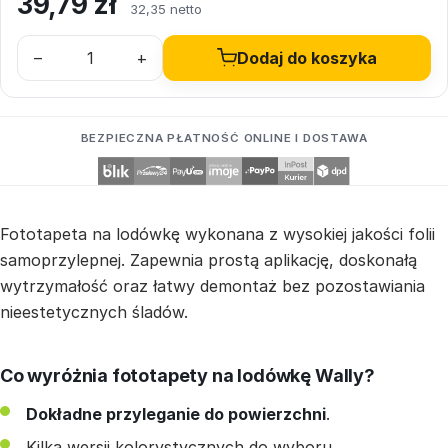
39,79
zł
32,35 netto
–
+
Dodaj do koszyka
BEZPIECZNA PŁATNOŚĆ ONLINE I DOSTAWA
Fototapeta na lodówkę wykonana z wysokiej jakości folii
samoprzylepnej. Zapewnia prostą aplikację, doskonałą
wytrzymałość oraz łatwy demontaż bez pozostawiania
nieestetycznych śladów.
Co wyróżnia fototapety na lodówkę Wally?
Dokładne przyleganie do powierzchni
.
Kilka wersji kolorystycznych do wyboru.