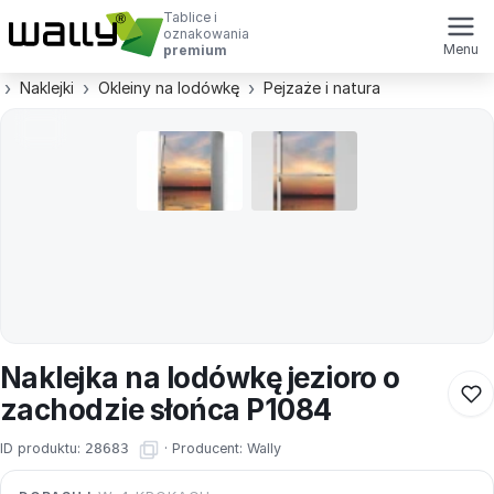
Tablice i
oznakowania
Menu
premium
Naklejki
Okleiny na lodówkę
Pejzaże i natura
Naklejka na lodówkę jezioro o
zachodzie słońca P1084
ID produktu:
28683
·
Producent:
Wally