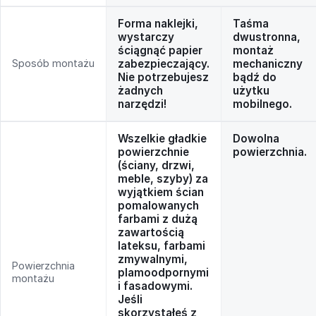
Forma naklejki,
Taśma
wystarczy
dwustronna,
ściągnąć papier
montaż
Sposób montażu
zabezpieczający.
mechaniczny
Nie potrzebujesz
bądź do
żadnych
użytku
narzędzi!
mobilnego.
Wszelkie gładkie
Dowolna
powierzchnie
powierzchnia.
(ściany, drzwi,
meble, szyby) za
wyjątkiem ścian
pomalowanych
farbami z dużą
zawartością
lateksu, farbami
zmywalnymi,
Powierzchnia
plamoodpornymi
montażu
i fasadowymi.
Jeśli
skorzystałeś z