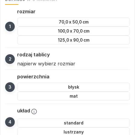
rozmiar
70,0 x 50,0 cm
100,0 x 70,0 cm
125,0 x 90,0 cm
rodzaj tablicy
najpierw wybierz rozmiar
powierzchnia
błysk
mat
układ
standard
lustrzany