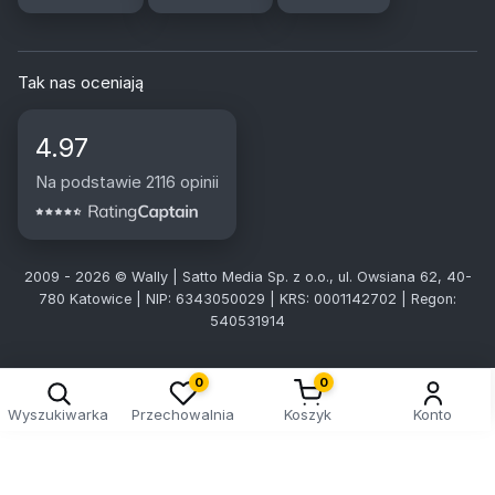
Tak nas oceniają
4.97
Na podstawie 2116 opinii
2009 - 2026 © Wally | Satto Media Sp. z o.o., ul. Owsiana 62, 40-
780 Katowice | NIP: 6343050029 | KRS: 0001142702 | Regon:
540531914
Kreator doboru tablic
0
0
Wyszukiwarka
Przechowalnia
Koszyk
Konto