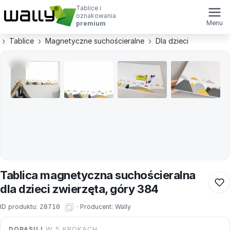
Tablice i
oznakowania
Menu
premium
Tablice
Magnetyczne suchościeralne
Dla dzieci
Tablica magnetyczna suchościeralna
dla dzieci zwierzęta, góry 384
ID produktu:
28710
·
Producent:
Wally
DOPASUJ
W 5 KROKACH