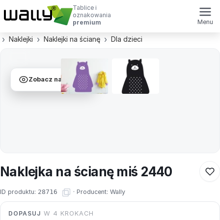
Tablice i
oznakowania
Menu
premium
Naklejki
Naklejki na ścianę
Dla dzieci
Zobacz na ścianie
Naklejka na ścianę miś 2440
ID produktu:
28716
·
Producent:
Wally
DOPASUJ
W 4 KROKACH