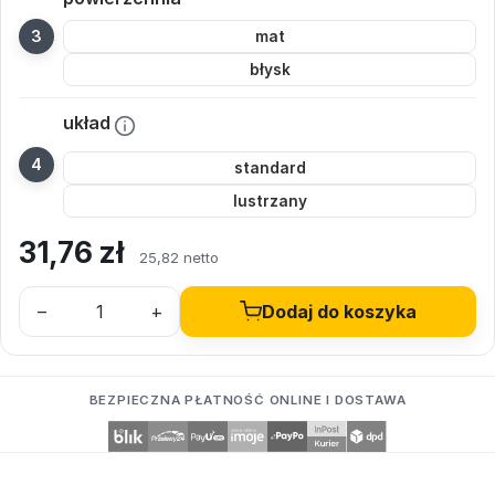
mat
błysk
układ
standard
lustrzany
31,76
zł
25,82 netto
–
+
Dodaj do koszyka
BEZPIECZNA PŁATNOŚĆ ONLINE I DOSTAWA