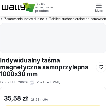
Tablice i
oznakowania
Menu
premium
Zamówienia indywidualne
Tablice suchościeralne na zamówien
Indywidualny taśma
magnetyczna samoprzylepna
1000x30 mm
ID produktu:
28929
·
Producent:
Wally
35,58
zł
28,93 netto