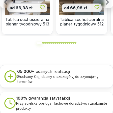
od 66,98 zł
od 66,98 zł
Tablica suchościeralna
Tablica suchościeralna
planer tygodniowy 513
planer tygodniowy 512
65 000+
udanych realizacji
Słuchamy Cię, dbamy o szczegóły, dotrzymujemy
terminów
100%
gwarancja satysfakcji
Przyjacielska obsługa, fachowe doradztwo i znakomite
produkty