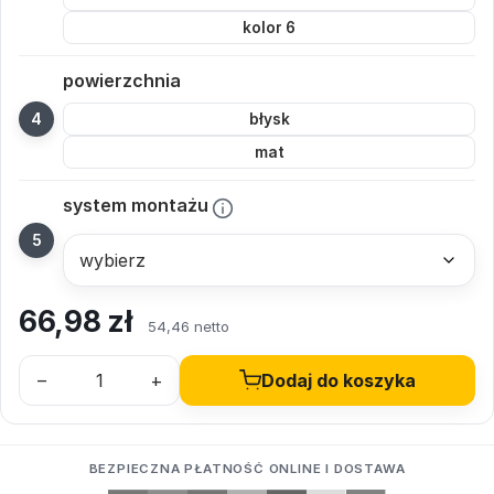
kolor 6
powierzchnia
błysk
mat
system montażu
66,98
zł
54,46 netto
–
+
Dodaj do koszyka
BEZPIECZNA PŁATNOŚĆ ONLINE I DOSTAWA