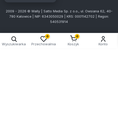
2009 - 2026 © Wally | Satto Media Sp. z o.o., ul. Owsiana 62, 40-
780 Katowice | NIP: 6343050029 | KRS: 0001142702 | Regon:
540531914
Kreator doboru tablic
0
0
Wyszukiwarka
Przechowalnia
Koszyk
Konto