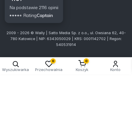
Na podstawie 2116 opinii
2009 - 2026 © Wally | Satto Media Sp. z o.o., ul. Owsiana 62, 40-
780 Katowice | NIP: 6343050029 | KRS: 0001142702 | Regon:
540531914
Kreator doboru tablic
0
0
Wyszukiwarka
Przechowalnia
Koszyk
Konto