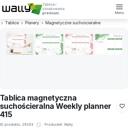
Tablice i
oznakowania
Menu
premium
Tablice
Planery
Magnetyczne suchościeralne
Tablica magnetyczna
suchościeralna Weekly planner
415
ID produktu:
29103
·
Producent:
Wally