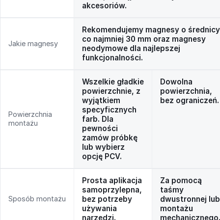
akcesoriów.
Rekomendujemy magnesy o średnicy
co najmniej 30 mm oraz magnesy
Jakie magnesy
neodymowe dla najlepszej
funkcjonalności.
Wszelkie gładkie
Dowolna
powierzchnie, z
powierzchnia,
wyjątkiem
bez ograniczeń.
specyficznych
Powierzchnia
farb. Dla
montażu
pewności
zamów próbkę
lub wybierz
opcję PCV.
Prosta aplikacja
Za pomocą
samoprzylepna,
taśmy
Sposób montażu
bez potrzeby
dwustronnej lub
używania
montażu
narzędzi.
mechanicznego