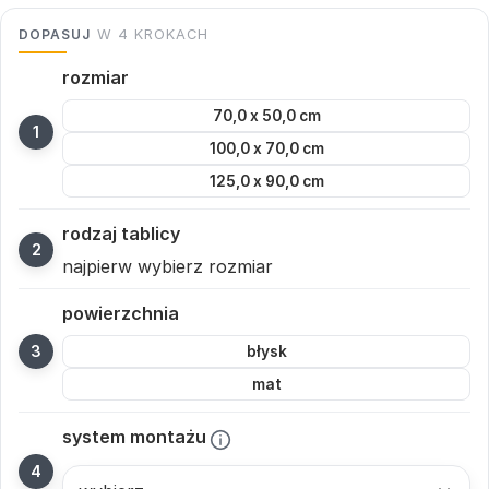
DOPASUJ
W 4 KROKACH
rozmiar
70,0 x 50,0 cm
100,0 x 70,0 cm
125,0 x 90,0 cm
rodzaj tablicy
najpierw wybierz rozmiar
powierzchnia
błysk
mat
system montażu