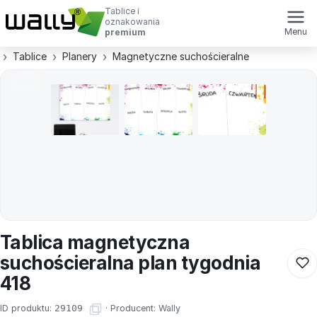
Tablice i
oznakowania
Menu
premium
Tablice
Planery
Magnetyczne suchościeralne
Tablica magnetyczna
suchościeralna plan tygodnia
418
ID produktu:
29109
·
Producent:
Wally