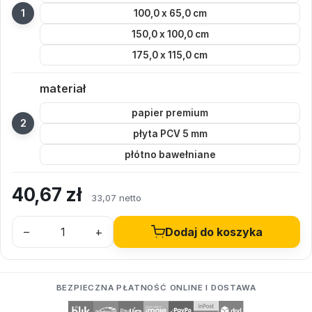
100,0 x 65,0 cm
150,0 x 100,0 cm
175,0 x 115,0 cm
materiał
papier premium
płyta PCV 5 mm
płótno bawełniane
40,67
zł
33,07 netto
–
+
Dodaj do koszyka
BEZPIECZNA PŁATNOŚĆ ONLINE I DOSTAWA