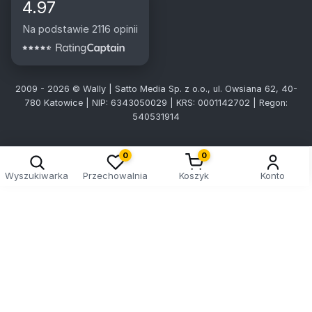
4.97
Na podstawie 2116 opinii
2009 - 2026 © Wally | Satto Media Sp. z o.o., ul. Owsiana 62, 40-
780 Katowice | NIP: 6343050029 | KRS: 0001142702 | Regon:
540531914
0
0
Wyszukiwarka
Przechowalnia
Koszyk
Konto