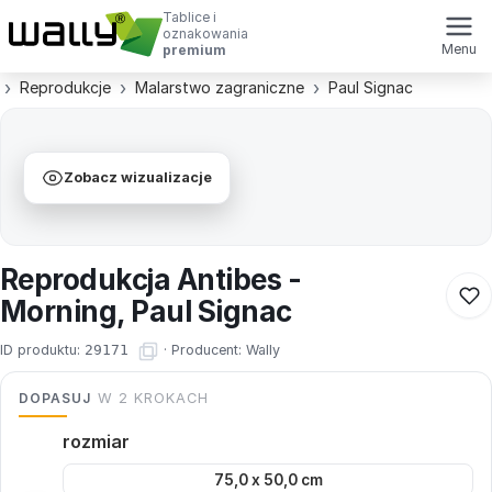
Tablice i
oznakowania
Menu
premium
Reprodukcje
Malarstwo zagraniczne
Paul Signac
Zobacz wizualizacje
Reprodukcja Antibes -
Morning, Paul Signac
ID produktu:
29171
·
Producent:
Wally
DOPASUJ
W 2 KROKACH
rozmiar
75,0 x 50,0 cm