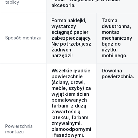
tablicy
akcesoria.
Forma naklejki,
Taśma
wystarczy
dwustronna,
ściągnąć papier
montaż
Sposób montażu
zabezpieczający.
mechaniczny
Nie potrzebujesz
bądź do
żadnych
użytku
narzędzi!
mobilnego.
Wszelkie gładkie
Dowolna
powierzchnie
powierzchnia.
(ściany, drzwi,
meble, szyby) za
wyjątkiem ścian
pomalowanych
farbami z dużą
zawartością
lateksu, farbami
zmywalnymi,
Powierzchnia
plamoodpornymi
montażu
i fasadowymi.