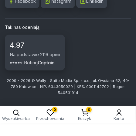
Facebook
Instagram
LinkedIn
Tak nas oceniają
4.97
Na podstawie 2116 opinii
2009 - 2026 © Wally | Satto Media Sp. z o.o., ul. Owsiana 62, 40-
780 Katowice | NIP: 6343050029 | KRS: 0001142702 | Regon:
540531914
Kreator doboru tablic
0
0
Wyszukiwarka
Przechowalnia
Koszyk
Konto