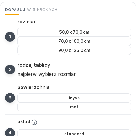
DOPASUJ
W 5 KROKACH
rozmiar
50,0 x 70,0 cm
70,0 x 100,0 cm
90,0 x 125,0 cm
rodzaj tablicy
najpierw wybierz rozmiar
powierzchnia
błysk
mat
układ
standard