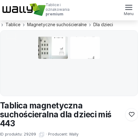
Tablice i
oznakowania
Menu
premium
Tablice
Magnetyczne suchościeralne
Dla dzieci
Tablica magnetyczna
suchościeralna dla dzieci miś
443
ID produktu:
29209
·
Producent:
Wally