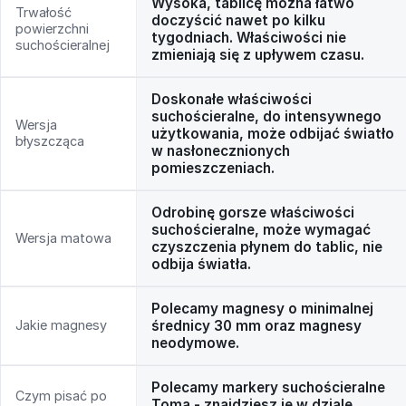
Wysoka, tablicę można łatwo
Trwałość
doczyścić nawet po kilku
powierzchni
tygodniach. Właściwości nie
suchościeralnej
zmieniają się z upływem czasu.
Doskonałe właściwości
suchościeralne, do intensywnego
Wersja
użytkowania, może odbijać światło
błyszcząca
w nasłonecznionych
pomieszczeniach.
Odrobinę gorsze właściwości
suchościeralne, może wymagać
Wersja matowa
czyszczenia płynem do tablic, nie
odbija światła.
Polecamy magnesy o minimalnej
Jakie magnesy
średnicy 30 mm oraz magnesy
neodymowe.
Polecamy markery suchościeralne
Czym pisać po
Toma - znajdziesz je w dziale