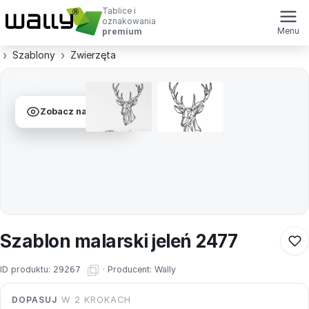
Tablice i
oznakowania
Menu
premium
Szablony
Zwierzęta
Zobacz na ścianie
Szablon malarski jeleń 2477
ID produktu:
29267
·
Producent:
Wally
DOPASUJ
W 2 KROKACH