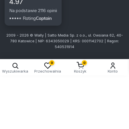
4.97
Na podstawie 2116 opinii
2009 - 2026 © Wally | Satto Media Sp. z o.o., ul. Owsiana 62, 40-
780 Katowice | NIP: 6343050029 | KRS: 0001142702 | Regon:
540531914
0
0
Wyszukiwarka
Przechowalnia
Koszyk
Konto