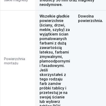
średnicy 30 mm oraz magnesy
neodymowe.
Wszelkie gładkie
Dowolna
powierzchnie
powierzchnia.
(ściany, drzwi,
meble, szyby) za
wyjątkiem ścian
pomalowanych
farbami z dużą
zawartością
lateksu, farbami
zmywalnymi,
Powierzchnia
plamoodpornymi
montażu
i fasadowymi.
Jeśli
skorzystałeś z
tego rodzaju
farb zamów
próbki tablicy i
przetestuj je na
swojej ścianie
lub wybierz