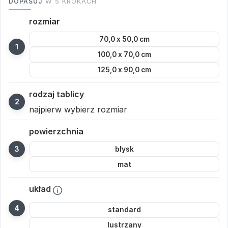
DOPASUJ
W 5 KROKACH
rozmiar
70,0 x 50,0 cm
100,0 x 70,0 cm
125,0 x 90,0 cm
rodzaj tablicy
najpierw wybierz rozmiar
powierzchnia
błysk
mat
układ
standard
lustrzany