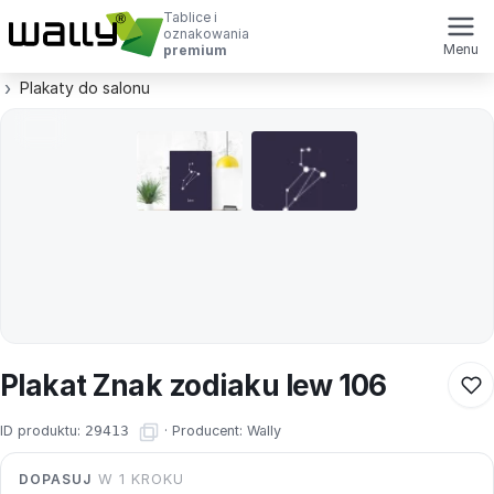
Tablice i
oznakowania
Menu
premium
Plakaty do salonu
Plakat Znak zodiaku lew 106
ID produktu:
29413
·
Producent:
Wally
DOPASUJ
W 1 KROKU