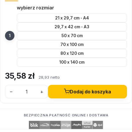
wybierz rozmiar
21 x 29,7 cm - A4
29,7 x 42 cm - A3
50 x 70 cm
70 x 100 cm
80 x 120 cm
100 x 140 cm
35,58
zł
28,93 netto
–
+
Dodaj do koszyka
BEZPIECZNA PŁATNOŚĆ ONLINE I DOSTAWA