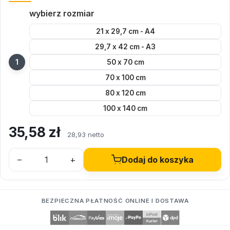
wybierz rozmiar
21 x 29,7 cm - A4
29,7 x 42 cm - A3
50 x 70 cm
70 x 100 cm
80 x 120 cm
100 x 140 cm
35,58
zł
28,93 netto
–
+
Dodaj do koszyka
BEZPIECZNA PŁATNOŚĆ ONLINE I DOSTAWA