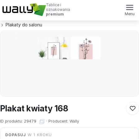
Tablice i
oznakowania
Menu
premium
Plakaty do salonu
Plakat kwiaty 168
ID produktu:
29479
·
Producent:
Wally
DOPASUJ
W 1 KROKU