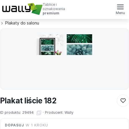
Tablice i
oznakowania
Menu
premium
Plakaty do salonu
Plakat liście 182
ID produktu:
29494
·
Producent:
Wally
DOPASUJ
W 1 KROKU