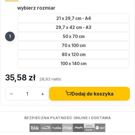
wybierz rozmiar
21 x 29,7 cm - A4
29,7 x 42 cm - A3
50 x 70 cm
70 x 100 cm
80 x 120 cm
100 x 140 cm
35,58
zł
28,93 netto
–
+
Dodaj do koszyka
BEZPIECZNA PŁATNOŚĆ ONLINE I DOSTAWA