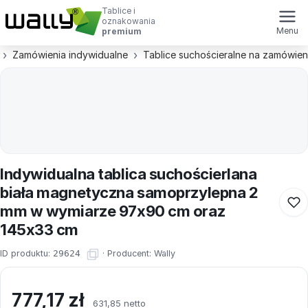
Tablice i
oznakowania
Menu
premium
Zamówienia indywidualne
Tablice suchościeralne na zamówien
Indywidualna tablica suchościerlana
biała magnetyczna samoprzylepna 2
mm w wymiarze 97x90 cm oraz
145x33 cm
ID produktu:
29624
·
Producent:
Wally
777,17
zł
631,85 netto