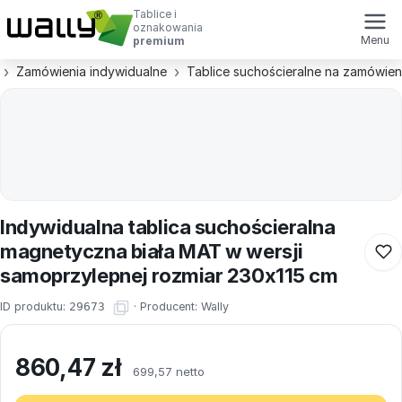
Tablice i
oznakowania
Menu
premium
Zamówienia indywidualne
Tablice suchościeralne na zamówien
Indywidualna tablica suchościeralna
magnetyczna biała MAT w wersji
samoprzylepnej rozmiar 230x115 cm
ID produktu:
29673
·
Producent:
Wally
860,47
zł
699,57 netto