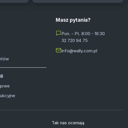
Masz pytania?
Pon. - Pt. 8:00 - 16:30
32 720 94 75
info@wally.com.pl
entów
2B
ugowe
dukcyjne
Tak nas oceniają