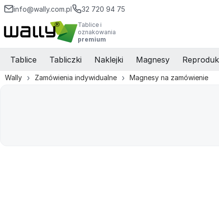
info@wally.com.pl
32 720 94 75
Tablice i
oznakowania
premium
Tablice
Tabliczki
Naklejki
Magnesy
Reproduk
Wally
Zamówienia indywidualne
Magnesy na zamówienie