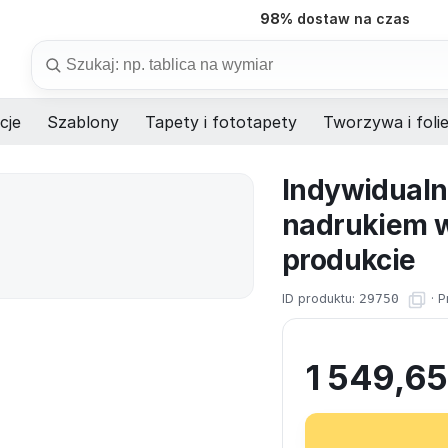
98%
dostaw na czas
Szukaj
cje
Szablony
Tapety i fototapety
Tworzywa i foli
Indywidual
nadrukiem w
produkcie
ID produktu:
29750
·
P
1 549,6