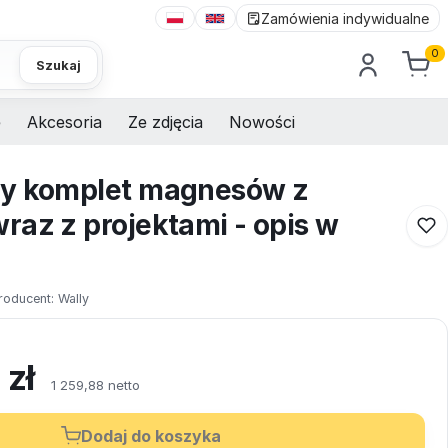
Zamówienia indywidualne
0
Szukaj
e
Akcesoria
Ze zdjęcia
Nowości
ny komplet magnesów z
raz z projektami - opis w
roducent:
Wally
5
zł
1 259,88 netto
Dodaj do koszyka