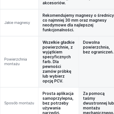
akcesoriów.
Rekomendujemy magnesy o średnicy
co najmniej 30 mm oraz magnesy
Jakie magnesy
neodymowe dla najlepszej
funkcjonalności.
Wszelkie gładkie
Dowolna
powierzchnie, z
powierzchnia,
wyjątkiem
bez ograniczeń.
specyficznych
Powierzchnia
farb. Dla
montażu
pewności
zamów próbkę
lub wybierz
opcję PCV.
Prosta aplikacja
Za pomocą
samoprzylepna,
taśmy
Sposób montażu
bez potrzeby
dwustronnej lub
używania
montażu
narzędzi.
mechanicznego