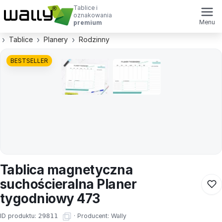
Tablice i
oznakowania
Menu
premium
Tablice
Planery
Rodzinny
BESTSELLER
Tablica magnetyczna
suchościeralna Planer
tygodniowy 473
ID produktu:
29811
·
Producent:
Wally