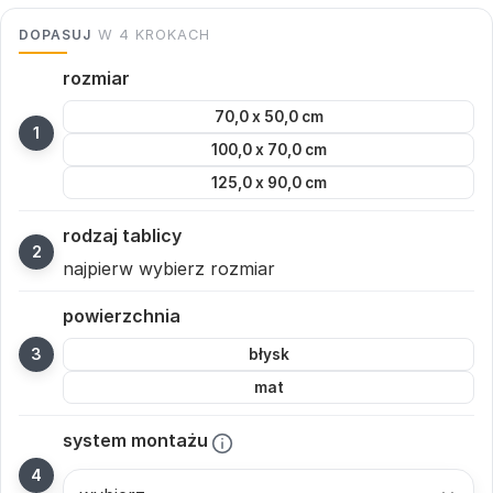
DOPASUJ
W 4 KROKACH
rozmiar
70,0 x 50,0 cm
100,0 x 70,0 cm
125,0 x 90,0 cm
rodzaj tablicy
najpierw wybierz rozmiar
powierzchnia
błysk
mat
system montażu