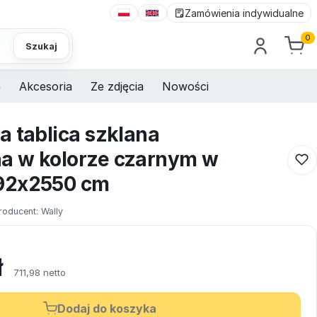
Zamówienia indywidualne
0
Szukaj
e
Akcesoria
Ze zdjęcia
Nowości
a tablica szklana
a w kolorze czarnym w
92x2550 cm
roducent:
Wally
ł
711,98 netto
Dodaj do koszyka