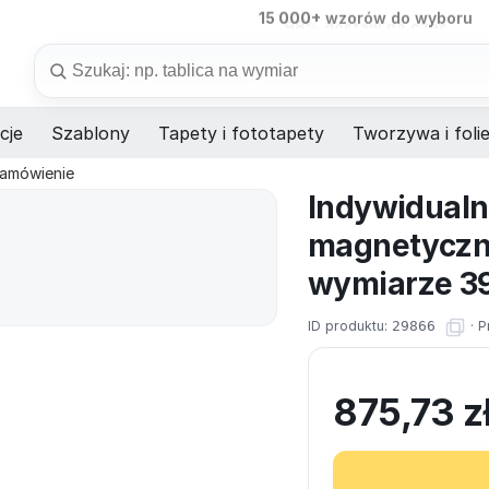
98%
dostaw na czas
Szukaj
cje
Szablony
Tapety i fototapety
Tworzywa i foli
zamówienie
Indywidualn
magnetyczn
wymiarze 3
ID produktu:
29866
·
P
875,73
z