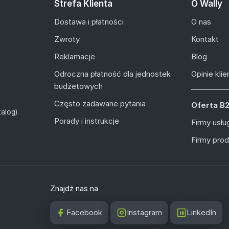
Strefa Klienta
O Wally
Dostawa i płatności
O nas
Zwroty
Kontakt
Reklamacje
Blog
Odroczna płatność dla jednostek
Opinie kli
budżetowych
Często zadawane pytania
Oferta B
alog)
Porady i instrukcje
Firmy usł
Firmy pro
Znajdź nas na
Facebook
Instagram
LinkedIn