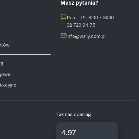
Masz pytania?
Pon. - Pt. 8:00 - 16:30
32 720 94 75
info@wally.com.pl
entów
2B
ugowe
dukcyjne
Tak nas oceniają
4.97