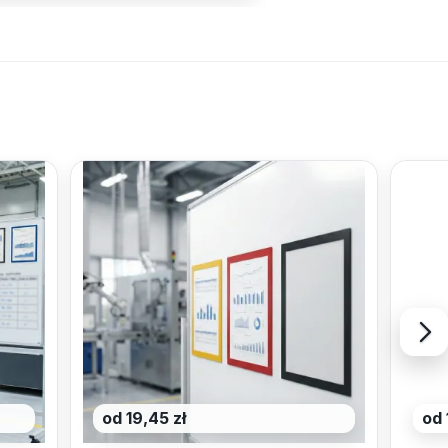
od 19,45 zł
od 