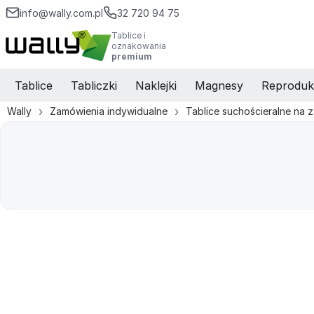
info@wally.com.pl
32 720 94 75
Tablice i
oznakowania
premium
Tablice
Tabliczki
Naklejki
Magnesy
Reproduk
Wally
Zamówienia indywidualne
Tablice suchościeralne na 