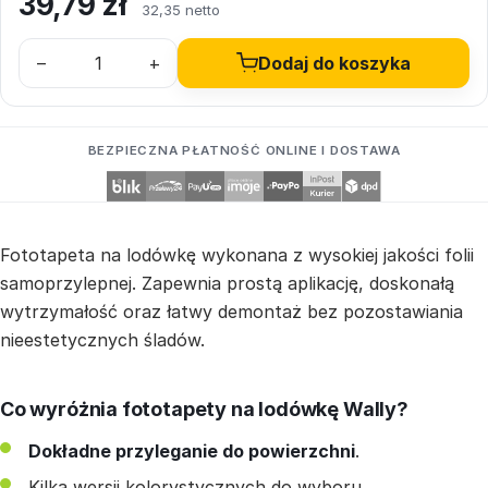
39,79
zł
32,35 netto
–
+
Dodaj do koszyka
BEZPIECZNA PŁATNOŚĆ ONLINE I DOSTAWA
Fototapeta na lodówkę wykonana z wysokiej jakości folii
samoprzylepnej. Zapewnia prostą aplikację, doskonałą
wytrzymałość oraz łatwy demontaż bez pozostawiania
nieestetycznych śladów.
Co wyróżnia fototapety na lodówkę Wally?
Dokładne przyleganie do powierzchni
.
Kilka wersji kolorystycznych do wyboru.