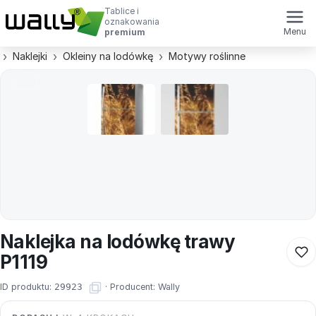
Tablice i
oznakowania
Menu
premium
Naklejki
Okleiny na lodówkę
Motywy roślinne
Naklejka na lodówkę trawy
P1119
ID produktu:
29923
·
Producent:
Wally