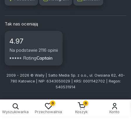
Tak nas oceniają
4.97
Na podstawie 2116 opinii
2009 - 2026 © Wally | Satto Media Sp. z o.o., ul. Owsiana 62, 40-
780 Katowice | NIP: 6343050029 | KRS: 0001142702 | Regon:
540531914
Kreator doboru tablic
0
0
Wyszukiwarka
Przechowalnia
Koszyk
Konto