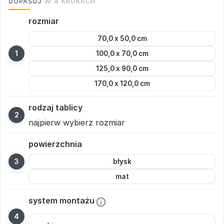
DOPASUJ
W 4 KROKACH
rozmiar
70,0 x 50,0 cm
100,0 x 70,0 cm
125,0 x 90,0 cm
170,0 x 120,0 cm
rodzaj tablicy
najpierw wybierz rozmiar
powierzchnia
błysk
mat
system montażu