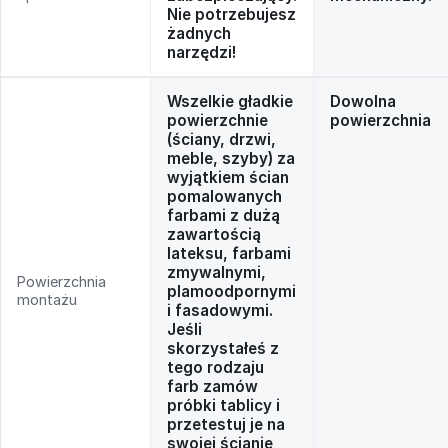
Nie potrzebujesz
żadnych
narzędzi!
Wszelkie gładkie
Dowolna
powierzchnie
powierzchnia
(ściany, drzwi,
meble, szyby) za
wyjątkiem ścian
pomalowanych
farbami z dużą
zawartością
lateksu, farbami
zmywalnymi,
Powierzchnia
plamoodpornymi
montażu
i fasadowymi.
Jeśli
skorzystałeś z
tego rodzaju
farb zamów
próbki tablicy i
przetestuj je na
swojej ścianie