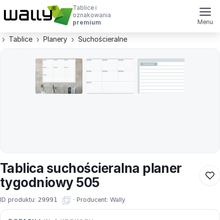
Tablice i
oznakowania
Menu
premium
Tablice
Planery
Suchościeralne
Tablica suchościeralna planer
tygodniowy 505
ID produktu:
29991
·
Producent:
Wally