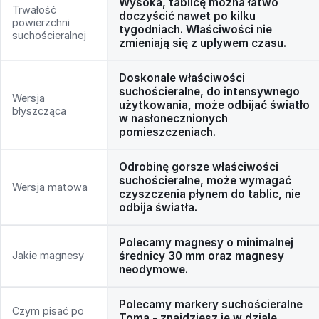
Wysoka, tablicę można łatwo
Trwałość
doczyścić nawet po kilku
powierzchni
tygodniach. Właściwości nie
suchościeralnej
zmieniają się z upływem czasu.
Doskonałe właściwości
suchościeralne, do intensywnego
Wersja
użytkowania, może odbijać światło
błyszcząca
w nasłonecznionych
pomieszczeniach.
Odrobinę gorsze właściwości
suchościeralne, może wymagać
Wersja matowa
czyszczenia płynem do tablic, nie
odbija światła.
Polecamy magnesy o minimalnej
Jakie magnesy
średnicy 30 mm oraz magnesy
neodymowe.
Polecamy markery suchościeralne
Czym pisać po
Toma - znajdziesz je w dziale