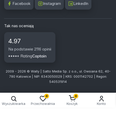
Facebook
Instagram
LinkedIn
Tak nas oceniają
4.97
Na podstawie 2116 opinii
2009 - 2026 © Wally | Satto Media Sp. z o.o., ul. Owsiana 62, 40-
780 Katowice | NIP: 6343050029 | KRS: 0001142702 | Regon:
540531914
Kreator doboru tablic
0
0
Wyszukiwarka
Przechowalnia
Koszyk
Konto