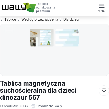
Tablice i
oznakowania
Menu
premium
Tablice
Według przeznaczenia
Dla dzieci
Tablica magnetyczna
suchościeralna dla dzieci
dinozaur 567
ID produktu:
30147
·
Producent:
Wally