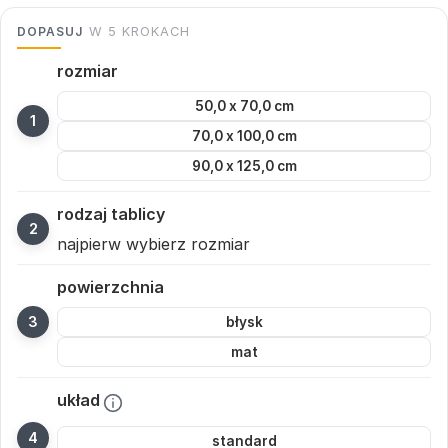
DOPASUJ
W 5 KROKACH
rozmiar
50,0 x 70,0 cm
70,0 x 100,0 cm
90,0 x 125,0 cm
rodzaj tablicy
najpierw wybierz rozmiar
powierzchnia
błysk
mat
układ
standard