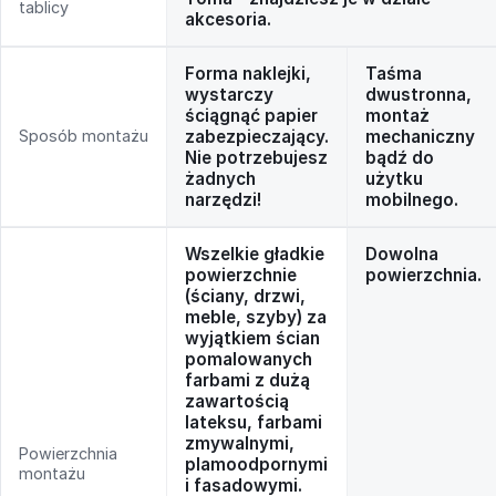
tablicy
akcesoria.
Forma naklejki,
Taśma
wystarczy
dwustronna,
ściągnąć papier
montaż
Sposób montażu
zabezpieczający.
mechaniczny
Nie potrzebujesz
bądź do
żadnych
użytku
narzędzi!
mobilnego.
Wszelkie gładkie
Dowolna
powierzchnie
powierzchnia.
(ściany, drzwi,
meble, szyby) za
wyjątkiem ścian
pomalowanych
farbami z dużą
zawartością
lateksu, farbami
zmywalnymi,
Powierzchnia
plamoodpornymi
montażu
i fasadowymi.