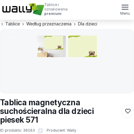
Tablice i
oznakowania
Menu
premium
Tablice
Według przeznaczenia
Dla dzieci
Tablica magnetyczna
suchościeralna dla dzieci
piesek 571
ID produktu:
30163
·
Producent:
Wally