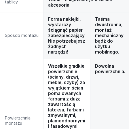
tablicy
akcesoria.
Forma naklejki,
Taśma
wystarczy
dwustronna,
ściągnąć papier
montaż
Sposób montażu
zabezpieczający.
mechaniczny
Nie potrzebujesz
bądź do
żadnych
użytku
narzędzi!
mobilnego.
Wszelkie gładkie
Dowolna
powierzchnie
powierzchnia.
(ściany, drzwi,
meble, szyby) za
wyjątkiem ścian
pomalowanych
farbami z dużą
zawartością
lateksu, farbami
zmywalnymi,
Powierzchnia
plamoodpornymi
montażu
i fasadowymi.