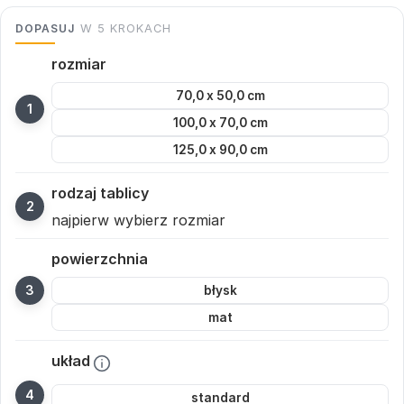
DOPASUJ
W 5 KROKACH
rozmiar
70,0 x 50,0 cm
100,0 x 70,0 cm
125,0 x 90,0 cm
rodzaj tablicy
najpierw wybierz rozmiar
powierzchnia
błysk
mat
układ
standard