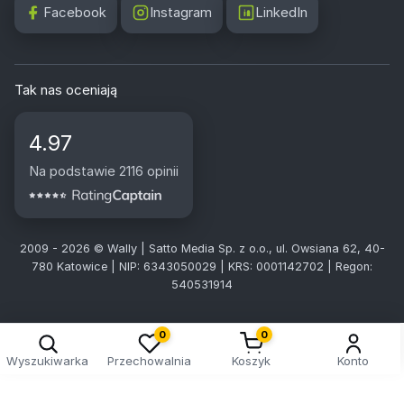
Facebook
Instagram
LinkedIn
Tak nas oceniają
4.97
Na podstawie 2116 opinii
2009 - 2026 © Wally | Satto Media Sp. z o.o., ul. Owsiana 62, 40-
780 Katowice | NIP: 6343050029 | KRS: 0001142702 | Regon:
540531914
Kreator doboru tablic
0
0
Wyszukiwarka
Przechowalnia
Koszyk
Konto