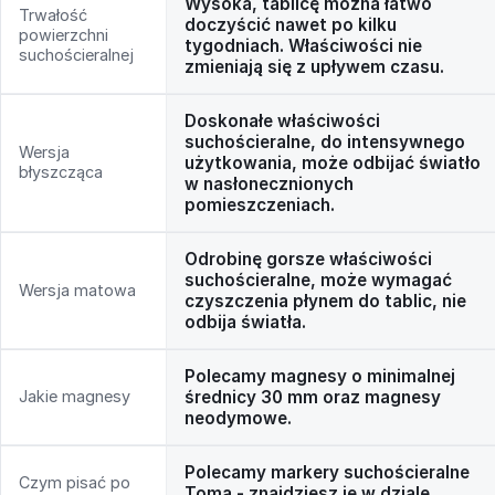
Wysoka, tablicę można łatwo
Trwałość
doczyścić nawet po kilku
powierzchni
tygodniach. Właściwości nie
suchościeralnej
zmieniają się z upływem czasu.
Doskonałe właściwości
suchościeralne, do intensywnego
Wersja
użytkowania, może odbijać światło
błyszcząca
w nasłonecznionych
pomieszczeniach.
Odrobinę gorsze właściwości
suchościeralne, może wymagać
Wersja matowa
czyszczenia płynem do tablic, nie
odbija światła.
Polecamy magnesy o minimalnej
Jakie magnesy
średnicy 30 mm oraz magnesy
neodymowe.
Polecamy markery suchościeralne
Czym pisać po
Toma - znajdziesz je w dziale