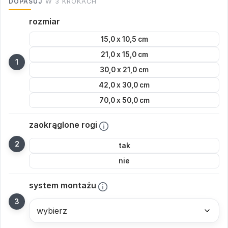
DOPASUJ
W 3 KROKACH
rozmiar
15,0 x 10,5 cm
21,0 x 15,0 cm
30,0 x 21,0 cm
42,0 x 30,0 cm
70,0 x 50,0 cm
zaokrąglone rogi
tak
nie
system montażu