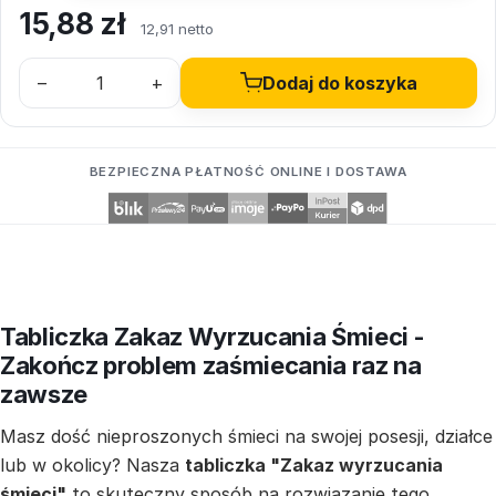
15,88
zł
12,91 netto
–
+
Dodaj do koszyka
BEZPIECZNA PŁATNOŚĆ ONLINE I DOSTAWA
Tabliczka Zakaz Wyrzucania Śmieci -
Zakończ problem zaśmiecania raz na
zawsze
Masz dość nieproszonych śmieci na swojej posesji, działce
lub w okolicy? Nasza
tabliczka "Zakaz wyrzucania
śmieci"
to skuteczny sposób na rozwiązanie tego