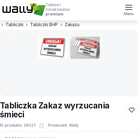
Tablice i
oznakowania
Menu
premium
Tabliczki
Tabliczki BHP
Zakazu
Tabliczka Zakaz wyrzucania
śmieci
ID produktu:
30327
·
Producent:
Wally