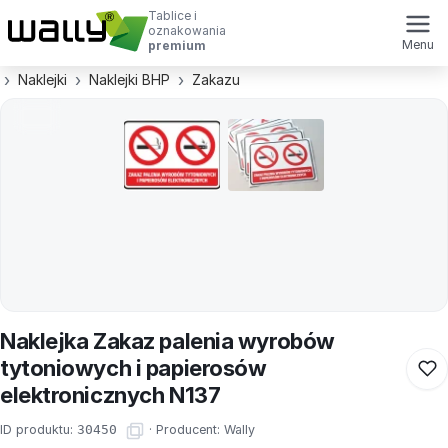
Tablice i
oznakowania
Menu
premium
Naklejki
Naklejki BHP
Zakazu
Naklejka Zakaz palenia wyrobów
tytoniowych i papierosów
elektronicznych N137
ID produktu:
30450
·
Producent:
Wally