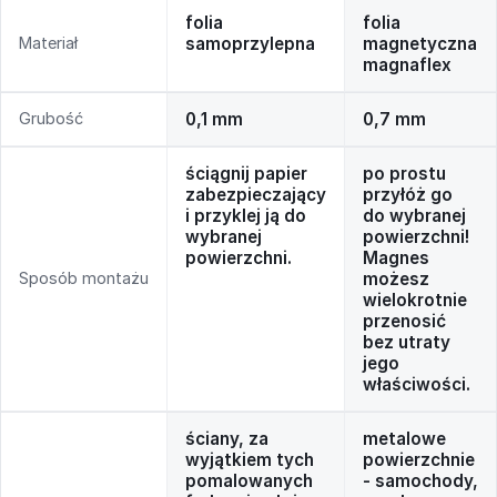
folia
folia
Materiał
samoprzylepna
magnetyczna
magnaflex
Grubość
0,1 mm
0,7 mm
ściągnij papier
po prostu
zabezpieczający
przyłóż go
i przyklej ją do
do wybranej
wybranej
powierzchni!
powierzchni.
Magnes
Sposób montażu
możesz
wielokrotnie
przenosić
bez utraty
jego
właściwości.
ściany, za
metalowe
wyjątkiem tych
powierzchnie
pomalowanych
- samochody,