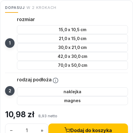
DOPASUJ
W 2 KROKACH
rozmiar
15,0 x 10,5 cm
21,0 x 15,0 cm
30,0 x 21,0 cm
42,0 x 30,0 cm
70,0 x 50,0 cm
rodzaj podłoża
naklejka
magnes
10,98
zł
8,93 netto
–
+
Dodaj do koszyka