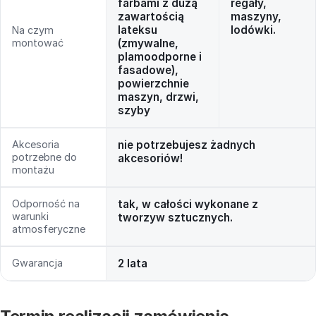
farbami z dużą
regały,
zawartością
maszyny,
lateksu
lodówki.
Na czym
montować
(zmywalne,
plamoodporne i
fasadowe),
powierzchnie
maszyn, drzwi,
szyby
Akcesoria
nie potrzebujesz żadnych
potrzebne do
akcesoriów!
montażu
Odporność na
tak, w całości wykonane z
warunki
tworzyw sztucznych.
atmosferyczne
Gwarancja
2 lata