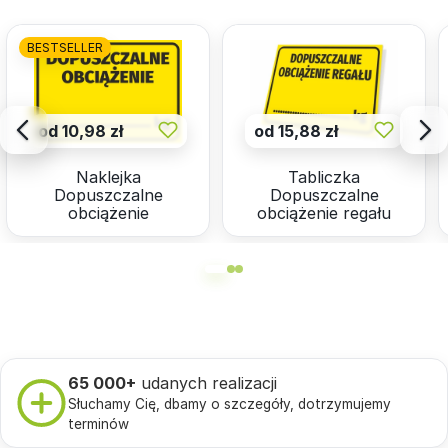
BESTSELLER
od 10,98 zł
od 15,88 zł
Naklejka
Tabliczka
Dopuszczalne
Dopuszczalne
obciążenie
obciążenie regału
65 000+
udanych realizacji
Słuchamy Cię, dbamy o szczegóły, dotrzymujemy
terminów