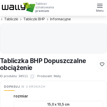
Tablice i
oznakowania
Menu
premium
Tabliczki
Tabliczki BHP
Informacyjne
Tabliczka BHP Dopuszczalne
obciążenie
ID produktu:
30511
·
Producent:
Wally
DOPASUJ
W 3 KROKACH
rozmiar
15,0 x 10,5 cm