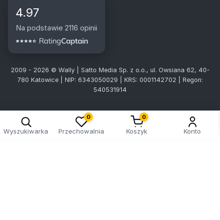
4.97
Na podstawie 2116 opinii
2009 - 2026 © Wally | Satto Media Sp. z o.o., ul. Owsiana 62, 40-
780 Katowice | NIP: 6343050029 | KRS: 0001142702 | Regon:
540531914
0
0
Wyszukiwarka
Przechowalnia
Koszyk
Konto