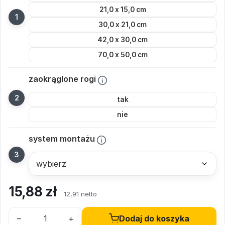
21,0 x 15,0 cm
30,0 x 21,0 cm
42,0 x 30,0 cm
70,0 x 50,0 cm
zaokrąglone rogi
tak
nie
system montażu
15,88
zł
12,91 netto
–
+
Dodaj do koszyka