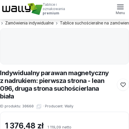
Tablice i
oznakowania
Menu
premium
Zamówienia indywidualne
Tablice suchościeralne na zamówien
Indywidualny parawan magnetyczny
z nadrukiem: pierwsza strona - lean
096, druga strona suchościerlana
biała
ID produktu:
30660
·
Producent:
Wally
1 376,48
zł
1 119,09 netto