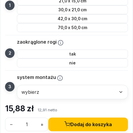
21,0 x 15,0 cm
30,0 x 21,0 cm
42,0 x 30,0 cm
70,0 x 50,0 cm
zaokrąglone rogi
tak
nie
system montażu
15,88
zł
12,91 netto
–
+
Dodaj do koszyka