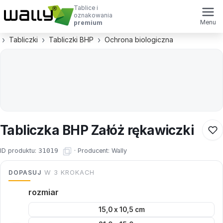
Tablice i
oznakowania
Menu
premium
Tabliczki
Tabliczki BHP
Ochrona biologiczna
Tabliczka BHP Załóż rękawiczki
ID produktu:
31019
·
Producent:
Wally
DOPASUJ
W 3 KROKACH
rozmiar
15,0 x 10,5 cm