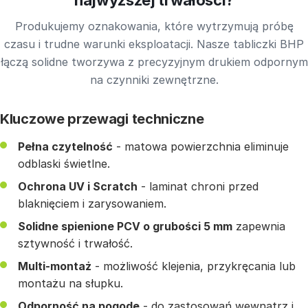
Produkujemy oznakowania, które wytrzymują próbę
czasu i trudne warunki eksploatacji. Nasze tabliczki BHP
łączą solidne tworzywa z precyzyjnym drukiem odpornym
na czynniki zewnętrzne.
Kluczowe przewagi techniczne
Pełna czytelność
- matowa powierzchnia eliminuje
odblaski świetlne.
Ochrona UV i Scratch
- laminat chroni przed
blaknięciem i zarysowaniem.
Solidne spienione PCV o grubości 5 mm
zapewnia
sztywność i trwałość.
Multi-montaż
- możliwość klejenia, przykręcania lub
montażu na słupku.
Odporność na pogodę
- do zastosowań wewnątrz i