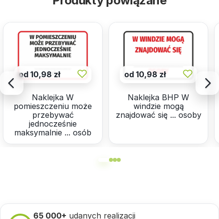
Produkty powiązane
od 10,98 zł
od 10,98 zł
Naklejka W
Naklejka BHP W
pomieszczeniu może
windzie mogą
przebywać
znajdować się ... osoby
jednocześnie
maksymalnie ... osób
65 000+
udanych realizacji