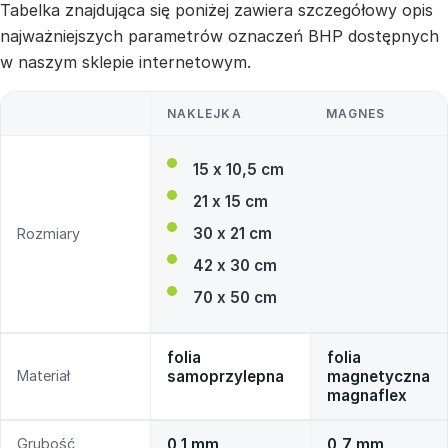
Tabelka znajdująca się poniżej zawiera szczegółowy opis
najważniejszych parametrów oznaczeń BHP dostępnych
w naszym sklepie internetowym.
NAKLEJKA
MAGNES
15 x 10,5 cm
21 x 15 cm
30 x 21 cm
Rozmiary
42 x 30 cm
70 x 50 cm
folia
folia
Materiał
samoprzylepna
magnetyczna
magnaflex
Grubość
0,1 mm
0,7 mm