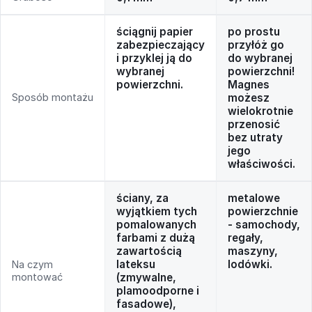
ściągnij papier
po prostu
zabezpieczający
przyłóż go
i przyklej ją do
do wybranej
wybranej
powierzchni!
powierzchni.
Magnes
Sposób montażu
możesz
wielokrotnie
przenosić
bez utraty
jego
właściwości.
ściany, za
metalowe
wyjątkiem tych
powierzchnie
pomalowanych
- samochody,
farbami z dużą
regały,
zawartością
maszyny,
lateksu
lodówki.
Na czym
montować
(zmywalne,
plamoodporne i
fasadowe),