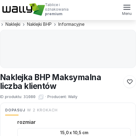
Tablice i
oznakowania
Menu
premium
Naklejki
Naklejki BHP
Informacyjne
Naklejka BHP Maksymalna
liczba klientów
ID produktu:
31080
·
Producent:
Wally
DOPASUJ
W 2 KROKACH
rozmiar
15,0 x 10,5 cm