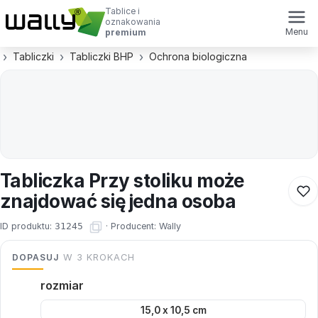
Tablice i
oznakowania
Menu
premium
Tabliczki
Tabliczki BHP
Ochrona biologiczna
Tabliczka Przy stoliku może
znajdować się jedna osoba
ID produktu:
31245
·
Producent:
Wally
DOPASUJ
W 3 KROKACH
rozmiar
15,0 x 10,5 cm