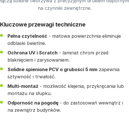
łączą solidne tworzywa z precyzyjnym drukiem odpornym
na czynniki zewnętrzne.
Kluczowe przewagi techniczne
Pełna czytelność
- matowa powierzchnia eliminuje
odblaski świetlne.
Ochrona UV i Scratch
- laminat chroni przed
blaknięciem i zarysowaniem.
Solidne spienione PCV o grubości 5 mm
zapewnia
sztywność i trwałość.
Multi-montaż
- możliwość klejenia, przykręcania lub
montażu na słupku.
Odporność na pogodę
- do zastosowań wewnątrz i
na zewnątrz budynków.