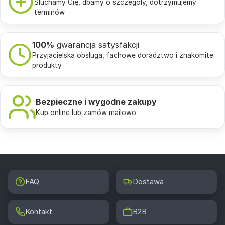
Słuchamy Cię, dbamy o szczegóły, dotrzymujemy
terminów
100%
gwarancja satysfakcji
Przyjacielska obsługa, fachowe doradztwo i znakomite
produkty
Bezpieczne i wygodne zakupy
Kup online lub zamów mailowo
FAQ
Dostawa
Kontakt
B2B