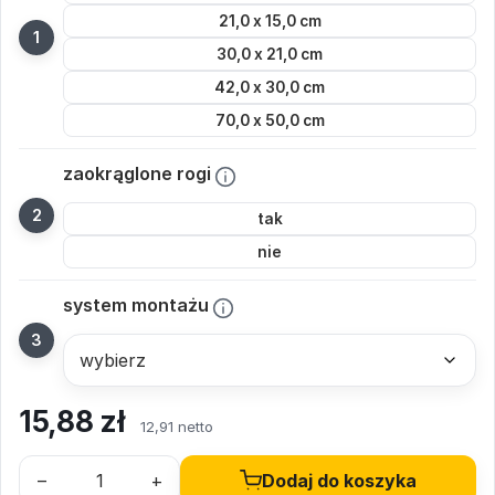
21,0 x 15,0 cm
30,0 x 21,0 cm
42,0 x 30,0 cm
70,0 x 50,0 cm
zaokrąglone rogi
tak
nie
system montażu
15,88
zł
12,91 netto
–
+
Dodaj do koszyka