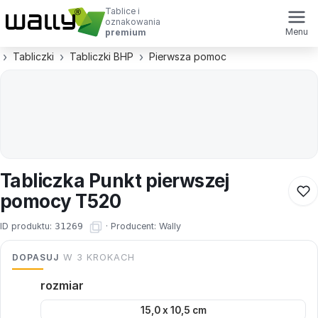
Tablice i
oznakowania
Menu
premium
Tabliczki
Tabliczki BHP
Pierwsza pomoc
Tabliczka Punkt pierwszej
pomocy T520
ID produktu:
31269
·
Producent:
Wally
DOPASUJ
W 3 KROKACH
rozmiar
15,0 x 10,5 cm