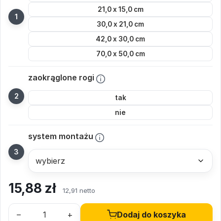
21,0 x 15,0 cm
30,0 x 21,0 cm
42,0 x 30,0 cm
70,0 x 50,0 cm
zaokrąglone rogi
tak
nie
system montażu
15,88
zł
12,91 netto
–
+
Dodaj do koszyka