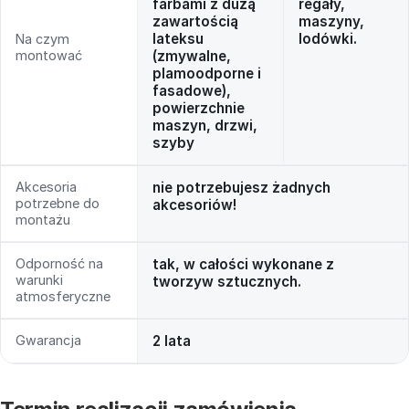
farbami z dużą
regały,
zawartością
maszyny,
lateksu
lodówki.
Na czym
montować
(zmywalne,
plamoodporne i
fasadowe),
powierzchnie
maszyn, drzwi,
szyby
Akcesoria
nie potrzebujesz żadnych
potrzebne do
akcesoriów!
montażu
Odporność na
tak, w całości wykonane z
warunki
tworzyw sztucznych.
atmosferyczne
Gwarancja
2 lata