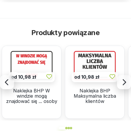
Produkty powiązane
od 10,98 zł
od 10,98 zł
Naklejka BHP W
Naklejka BHP
windzie mogą
Maksymalna liczba
znajdować się ... osoby
klientów