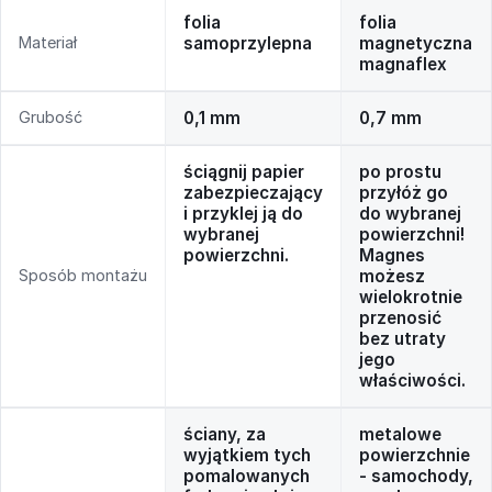
folia
folia
Materiał
samoprzylepna
magnetyczna
magnaflex
Grubość
0,1 mm
0,7 mm
ściągnij papier
po prostu
zabezpieczający
przyłóż go
i przyklej ją do
do wybranej
wybranej
powierzchni!
powierzchni.
Magnes
Sposób montażu
możesz
wielokrotnie
przenosić
bez utraty
jego
właściwości.
ściany, za
metalowe
wyjątkiem tych
powierzchnie
pomalowanych
- samochody,