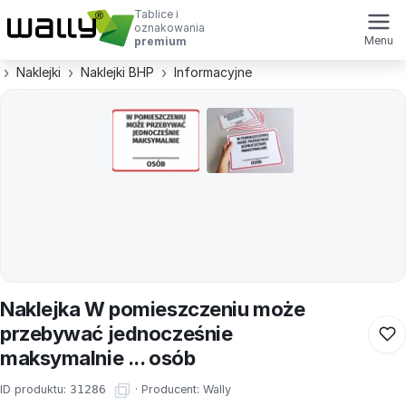
Tablice i
oznakowania
Menu
premium
Naklejki
Naklejki BHP
Informacyjne
Naklejka W pomieszczeniu może
przebywać jednocześnie
maksymalnie ... osób
ID produktu:
31286
·
Producent:
Wally