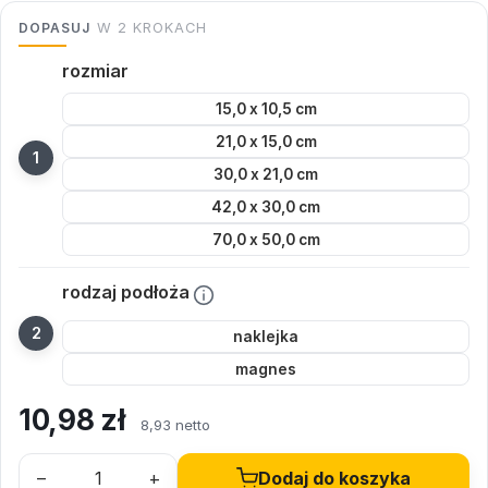
DOPASUJ
W 2 KROKACH
rozmiar
15,0 x 10,5 cm
21,0 x 15,0 cm
30,0 x 21,0 cm
42,0 x 30,0 cm
70,0 x 50,0 cm
rodzaj podłoża
naklejka
magnes
10,98
zł
8,93 netto
–
+
Dodaj do koszyka