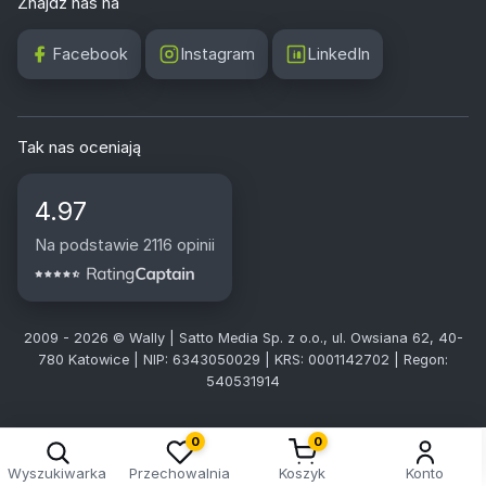
Znajdź nas na
Facebook
Instagram
LinkedIn
Tak nas oceniają
4.97
Na podstawie 2116 opinii
2009 - 2026 © Wally | Satto Media Sp. z o.o., ul. Owsiana 62, 40-
780 Katowice | NIP: 6343050029 | KRS: 0001142702 | Regon:
540531914
0
0
Wyszukiwarka
Przechowalnia
Koszyk
Konto