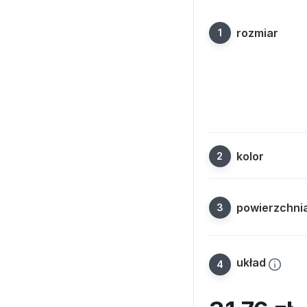
rozmiar
kolor
powierzchni
układ