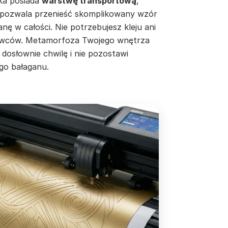
jka posiada
warstwę transportową
,
 pozwala przenieść skomplikowany wzór
anę w całości. Nie potrzebujesz kleju ani
wców. Metamorfoza Twojego wnętrza
 dosłownie chwilę i nie pozostawi
go bałaganu.