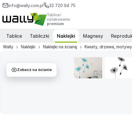
info@wally.com.pl
32 720 94 75
Tablice i
oznakowania
premium
Tablice
Tabliczki
Naklejki
Magnesy
Reproduk
Wally
Naklejki
Naklejki na ścianę
Kwiaty, drzewa, motywy 
Zobacz na ścianie