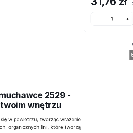
31,76
zł
–
+
dmuchawce 2529 -
w twoim wnętrzu
 się w powietrzu, tworząc wrażenie
ch, organicznych linii, które tworzą