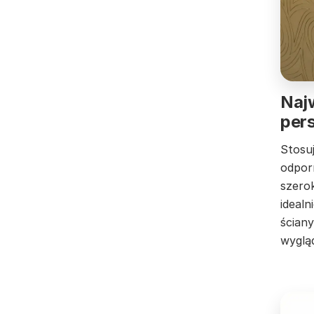
Najw
pers
Stosu
odporn
szero
idealn
ścian
wyglą