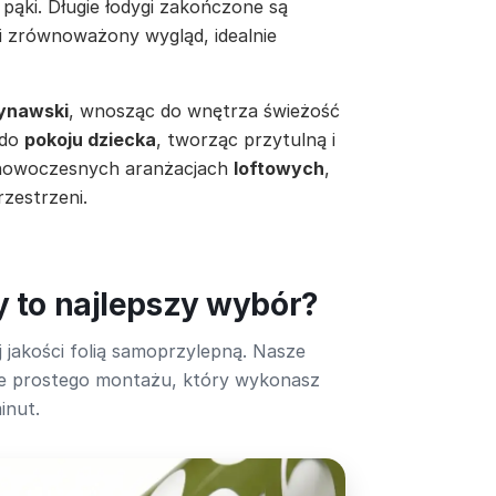
 pąki. Długie łodygi zakończone są
 i zrównoważony wygląd, idealnie
ynawski
, wnosząc do wnętrza świeżość
 do
pokoju dziecka
, tworząc przytulną i
w nowoczesnych aranżacjach
loftowych
,
zestrzeni.
y to najlepszy wybór?
 jakości folią samoprzylepną. Nasze
lnie prostego montażu, który wykonasz
inut.