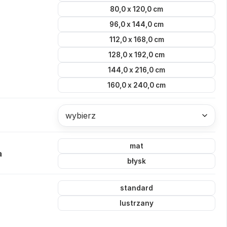
80,0 x 120,0 cm
96,0 x 144,0 cm
112,0 x 168,0 cm
128,0 x 192,0 cm
144,0 x 216,0 cm
160,0 x 240,0 cm
wybierz
mat
a
błysk
standard
lustrzany