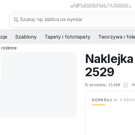
B2B
obsługa firm i instytucji
Szukaj
cje
Szablony
Tapety i fototapety
Tworzywa i foli
roślinne
Naklejk
2529
ID produktu:
31300
·
P
DOPASUJ
W 4 KRO