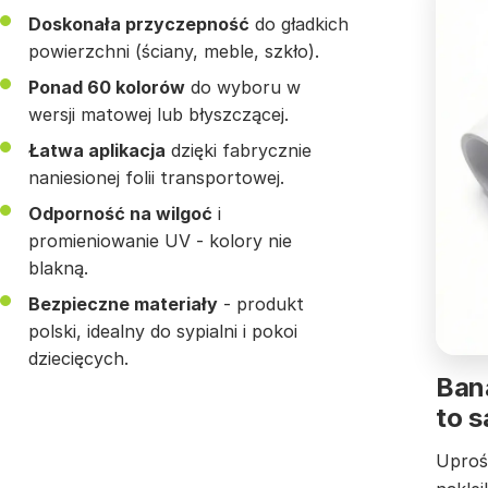
Doskonała przyczepność
do gładkich
powierzchni (ściany, meble, szkło).
Ponad 60 kolorów
do wyboru w
wersji matowej lub błyszczącej.
Łatwa aplikacja
dzięki fabrycznie
naniesionej folii transportowej.
Odporność na wilgoć
i
promieniowanie UV - kolory nie
blakną.
Bezpieczne materiały
- produkt
polski, idealny do sypialni i pokoi
dziecięcych.
Bana
to 
Uproś