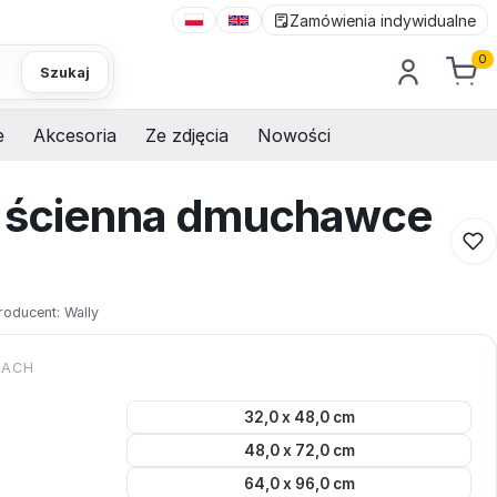
Zamówienia indywidualne
0
Szukaj
e
Akcesoria
Ze zdjęcia
Nowości
a ścienna dmuchawce
roducent:
Wally
KACH
32,0 x 48,0 cm
48,0 x 72,0 cm
64,0 x 96,0 cm