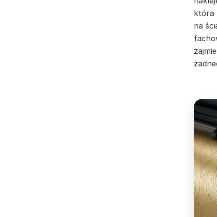
nakle
która
na ści
facho
zajmie
żadne