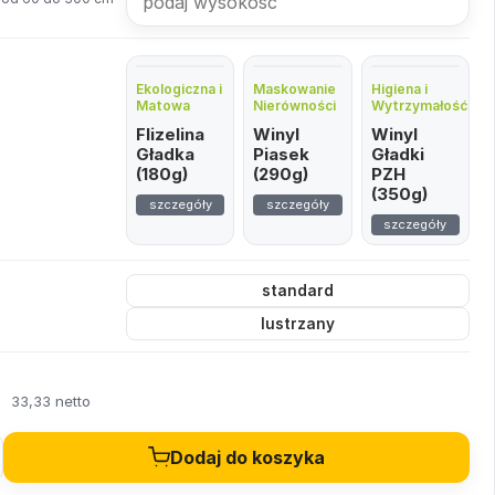
Ekologiczna i
Maskowanie
Higiena i
Matowa
Nierówności
Wytrzymałość
Flizelina
Winyl
Winyl
Gładka
Piasek
Gładki
(180g)
(290g)
PZH
(350g)
szczegóły
szczegóły
szczegóły
standard
lustrzany
ł
33,33 netto
Dodaj do koszyka