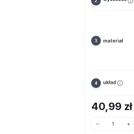
materiał
układ
40,99
z
–
+