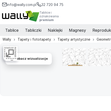
info@wally.com.pl
32 720 94 75
Tablice i
oznakowania
premium
Tablice
Tabliczki
Naklejki
Magnesy
Reproduk
Wally
Tapety i fototapety
Tapety artystyczne
Geometr
Zobacz wizualizacje