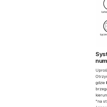
Syst
num
Uproś
Otrzy
gdzie
brzeg
kierun
"na st