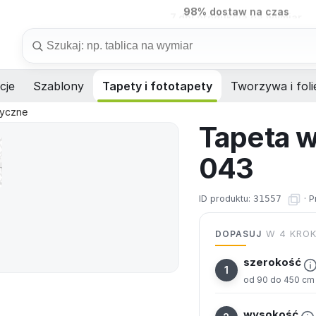
7 dni
produkcja na wymiar
Szukaj
cje
Szablony
Tapety i fototapety
Tworzywa i foli
yczne
Tapeta 
043
ID produktu:
31557
·
P
DOPASUJ
W 4 KRO
szerokość
od 90 do 450 cm
wysokość