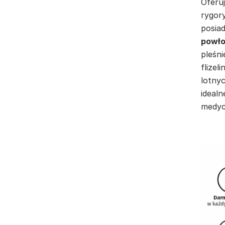
Oferuj
rygor
posia
powło
pleśni
flizel
lotnyc
idealn
medyc