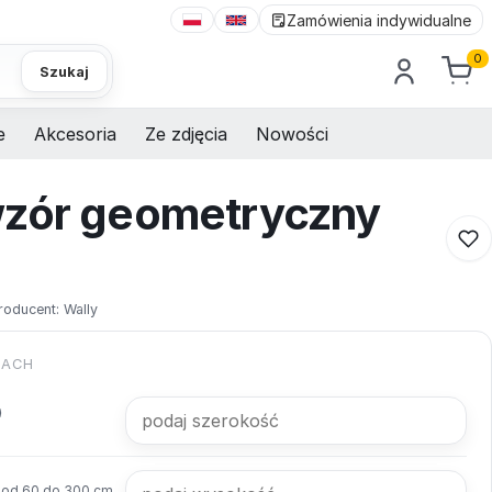
Zamówienia indywidualne
0
Szukaj
e
Akcesoria
Ze zdjęcia
Nowości
wzór geometryczny
roducent:
Wally
KACH
od 60 do 300 cm