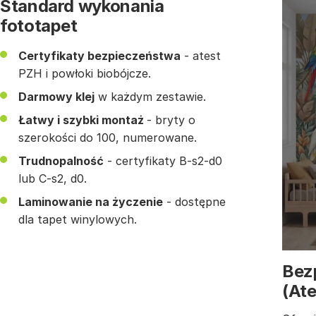
Standard wykonania
fototapet
Certyfikaty bezpieczeństwa
- atest
PZH i powłoki biobójcze.
Darmowy klej
w każdym zestawie.
Łatwy i szybki montaż
- bryty o
szerokości do 100, numerowane.
Trudnopalność
- certyfikaty B-s2-d0
lub C-s2, d0.
Laminowanie na życzenie
- dostępne
dla tapet winylowych.
Bez
(At