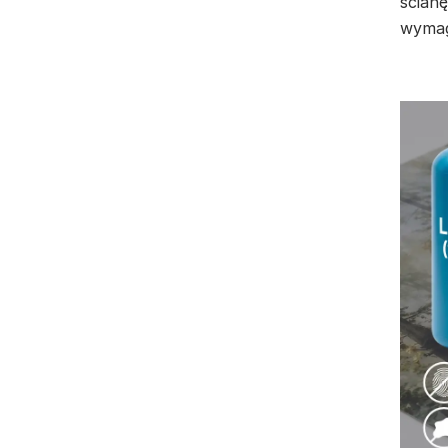
ścianę
wymag