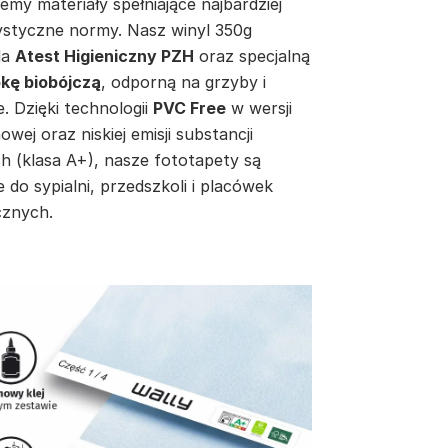
emy materiały spełniające najbardziej
ystyczne normy. Nasz winyl 350g
da
Atest Higieniczny PZH
oraz specjalną
kę biobójczą
, odporną na grzyby i
e. Dzięki technologii
PVC Free
w wersji
inowej oraz niskiej emisji substancji
h (klasa A+), nasze fototapety są
e do sypialni, przedszkoli i placówek
znych.