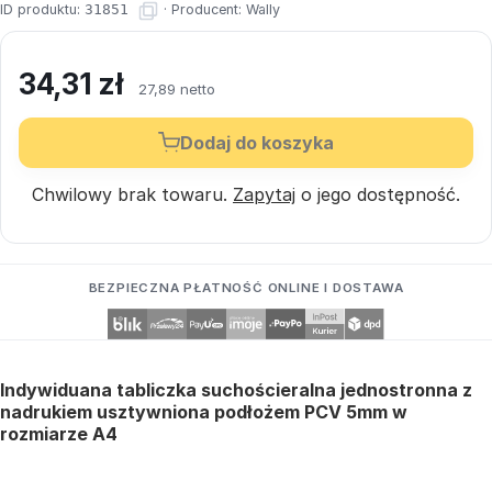
ID produktu:
31851
·
Producent:
Wally
34,31
zł
27,89 netto
Dodaj do koszyka
Chwilowy brak towaru.
Zapytaj
o jego dostępność.
BEZPIECZNA PŁATNOŚĆ ONLINE I DOSTAWA
Indywiduana tabliczka suchościeralna jednostronna z
nadrukiem usztywniona podłożem PCV 5mm w
rozmiarze A4