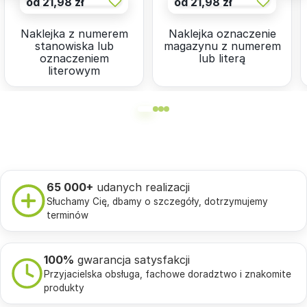
od 21,98 zł
od 21,98 zł
Naklejka z numerem
Naklejka oznaczenie
stanowiska lub
magazynu z numerem
oznaczeniem
lub literą
literowym
65 000+
udanych realizacji
Słuchamy Cię, dbamy o szczegóły, dotrzymujemy
terminów
100%
gwarancja satysfakcji
Przyjacielska obsługa, fachowe doradztwo i znakomite
produkty