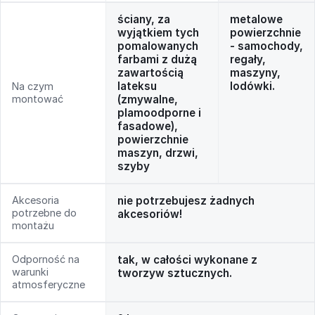
ściany, za
metalowe
wyjątkiem tych
powierzchnie
pomalowanych
- samochody,
farbami z dużą
regały,
zawartością
maszyny,
lateksu
lodówki.
Na czym
montować
(zmywalne,
plamoodporne i
fasadowe),
powierzchnie
maszyn, drzwi,
szyby
Akcesoria
nie potrzebujesz żadnych
potrzebne do
akcesoriów!
montażu
Odporność na
tak, w całości wykonane z
warunki
tworzyw sztucznych.
atmosferyczne