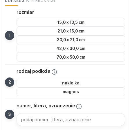
DOPASUJ
W 3 KROKACH
rozmiar
15,0 x 10,5 cm
21,0 x 15,0 cm
30,0 x 21,0 cm
42,0 x 30,0 cm
70,0 x 50,0 cm
rodzaj podłoża
naklejka
magnes
numer, litera, oznaczenie