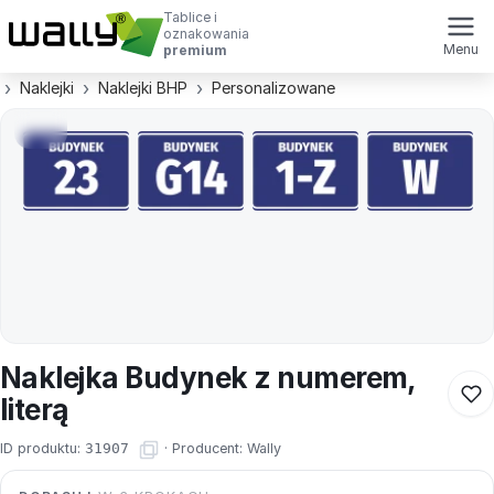
Tablice i
oznakowania
Menu
premium
Naklejki
Naklejki BHP
Personalizowane
Naklejka Budynek z numerem,
literą
ID produktu:
31907
·
Producent:
Wally