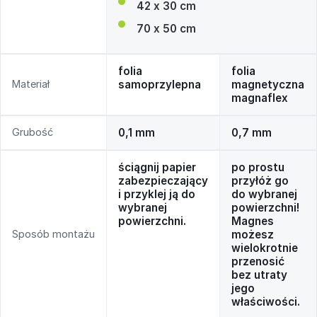
42 x 30 cm
70 x 50 cm
folia
folia
Materiał
samoprzylepna
magnetyczna
magnaflex
Grubość
0,1 mm
0,7 mm
ściągnij papier
po prostu
zabezpieczający
przyłóż go
i przyklej ją do
do wybranej
wybranej
powierzchni!
powierzchni.
Magnes
Sposób montażu
możesz
wielokrotnie
przenosić
bez utraty
jego
właściwości.