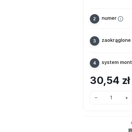
numer
zaokrąglone 
system mon
30,54
z
–
+