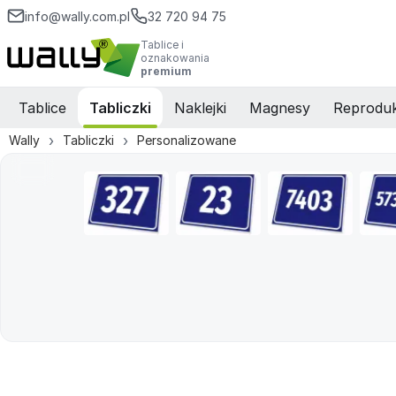
info@wally.com.pl
32 720 94 75
Tablice i
oznakowania
premium
Tablice
Tabliczki
Naklejki
Magnesy
Reproduk
Wally
Tabliczki
Personalizowane