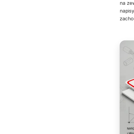
na ze
napisy
zacho