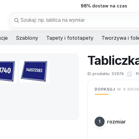
98%
dostaw na czas
Szukaj
cje
Szablony
Tapety i fototapety
Tworzywa i foli
Tabliczk
ID produktu:
31976
·
P
DOPASUJ
W 4 KRO
rozmiar