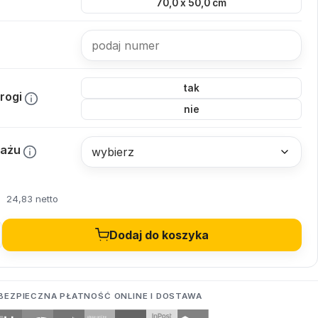
70,0 x 50,0 cm
tak
rogi
nie
tażu
ł
24,83 netto
Dodaj do koszyka
BEZPIECZNA PŁATNOŚĆ ONLINE I DOSTAWA