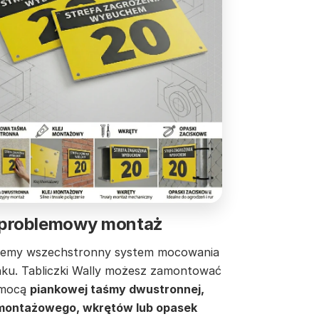
problemowy montaż
jemy wszechstronny system mocowania
nku. Tabliczki Wally możesz zamontować
omocą
piankowej taśmy dwustronnej,
 montażowego, wkrętów lub opasek