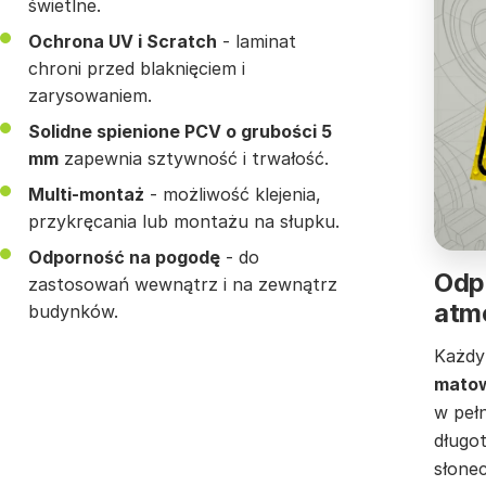
świetlne.
Ochrona UV i Scratch
- laminat
chroni przed blaknięciem i
zarysowaniem.
Solidne spienione PCV o grubości 5
mm
zapewnia sztywność i trwałość.
Multi-montaż
- możliwość klejenia,
przykręcania lub montażu na słupku.
Odporność na pogodę
- do
Odp
zastosowań wewnątrz i na zewnątrz
atmo
budynków.
Każdy
matow
w pełn
długo
słone