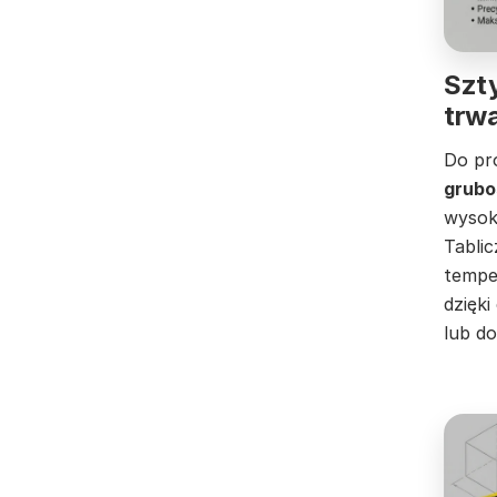
Szt
trwa
Do pr
grubo
wysok
Tablic
tempe
dzięk
lub do