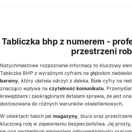
Tabliczka bhp z numerem - prof
przestrzeni ro
Natychmiastowe rozpoznanie informacji to kluczowy ele
Tabliczka BHP z wyraźnymi cyframi na głębokim niebiesk
barwny
, który ułatwia odczyt z daleka. Białe cyfry na ni
znacząco wpływa na
czytelność komunikatu
. Przemyślan
krawędziami i zaokrąglonymi detalami sprawia, że jest ona 
dostosowana do różnych warunków oświetleniowych.
W obiektach takich jak
magazyny
, biura oraz przestrzen
kluczową rolę w zapewnieniu bezpieczeństwa. Jej prosty, 
się ona niezbędnym elementem odpowiedzialności pracodaw