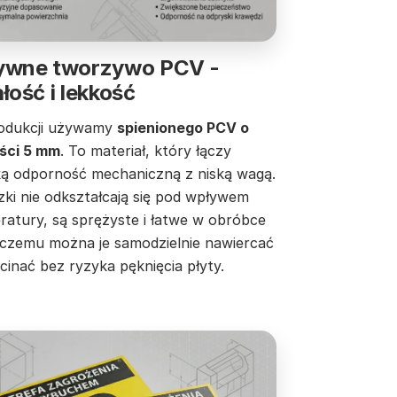
ywne tworzywo PCV -
łość i lekkość
odukcji używamy
spienionego PCV o
ści 5 mm
. To materiał, który łączy
ą odporność mechaniczną z niską wagą.
zki nie odkształcają się pod wpływem
ratury, są sprężyste i łatwe w obróbce
i czemu można je samodzielnie nawiercać
cinać bez ryzyka pęknięcia płyty.