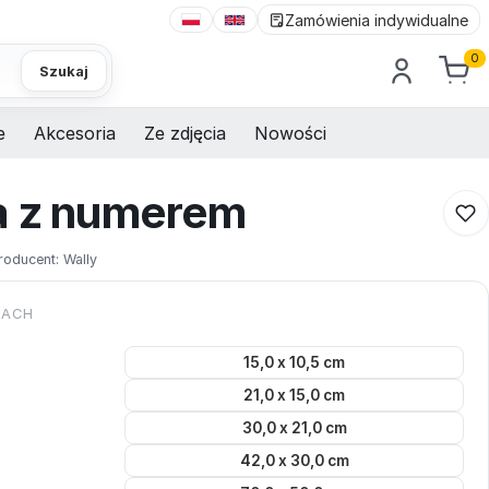
Zamówienia indywidualne
0
Szukaj
e
Akcesoria
Ze zdjęcia
Nowości
a z numerem
roducent:
Wally
KACH
15,0 x 10,5 cm
21,0 x 15,0 cm
30,0 x 21,0 cm
42,0 x 30,0 cm