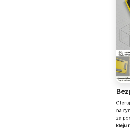
Bez
Oferu
na ry
za p
kleju