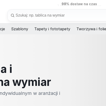
7 dni
produkcja na wymiar
Szukaj
cje
Szablony
Tapety i fototapety
Tworzywa i foli
a i
na wymiar
ndywidualnym w aranżacji i