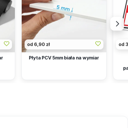
od 6,90 zł
od 3
ar
Płyta PCV 5mm biała na wymiar
pa