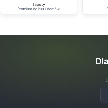
Tapety
Premium do biur i domów
Dla
D