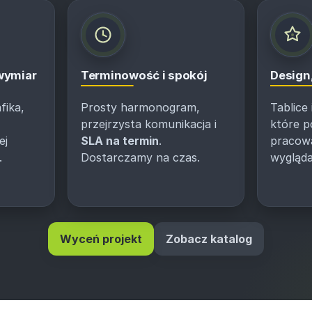
 wymiar
Terminowość i spokój
Design,
fika,
Prosty harmonogram,
Tablice
przejrzysta komunikacja i
które 
ej
SLA na termin
.
pracować
.
Dostarczamy na czas.
wygląda
Wyceń projekt
Zobacz katalog