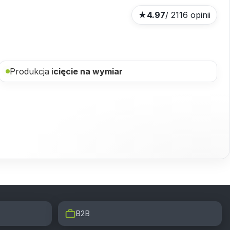
★
4.97
/ 2116 opinii
Produkcja i
cięcie na wymiar
B2B