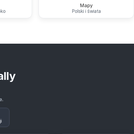
Mapy
bko
Polski i świata
ally
e.
i