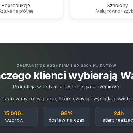
Reprodukcje
Szablony
Sztuka na płótnie
Maluj równo i szy
ZAUFANIE 20 000+ FIRM I 60 000+ KLIENTÓW
czego klienci wybierają W
Produkcja w Polsce + technologia + rzemiosło.
ostarczamy rozwiązania, które działają i wyglądają świetni
15 000+
98%
24h
wzorów
dostaw na czas
start realizacj