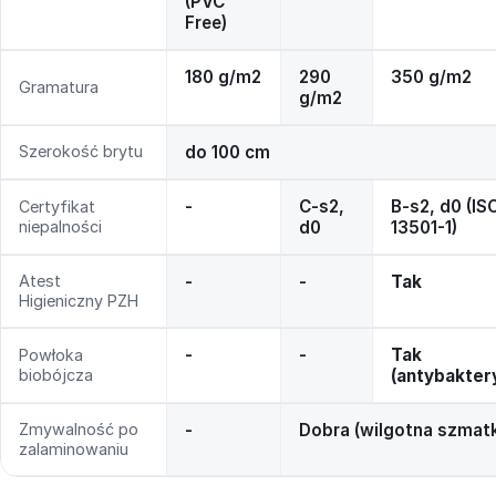
(PVC
Free)
180 g/m2
290
350 g/m2
Gramatura
g/m2
Szerokość brytu
do 100 cm
-
C-s2,
B-s2, d0 (IS
Certyfikat
niepalności
d0
13501-1)
Atest
-
-
Tak
Higieniczny PZH
-
-
Tak
Powłoka
biobójcza
(antybakter
Zmywalność po
-
Dobra (wilgotna szmat
zalaminowaniu