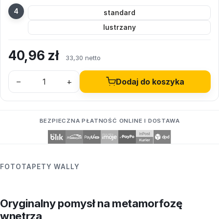
standard
lustrzany
40,96
zł
33,30 netto
–
+
Dodaj do koszyka
BEZPIECZNA PŁATNOŚĆ ONLINE I DOSTAWA
FOTOTAPETY WALLY
Oryginalny pomysł na metamorfozę
wnętrza