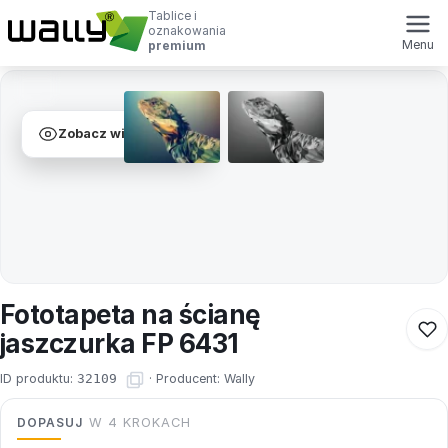
Tablice i
oznakowania
Menu
premium
Zobacz wizualizacje
Fototapeta na ścianę
jaszczurka FP 6431
ID produktu:
32109
·
Producent:
Wally
DOPASUJ
W 4 KROKACH