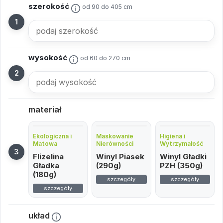
szerokość
od 90 do 405 cm
wysokość
od 60 do 270 cm
materiał
Ekologiczna i
Maskowanie
Higiena i
Matowa
Nierówności
Wytrzymałość
Flizelina
Winyl Piasek
Winyl Gładki
Gładka
(290g)
PZH (350g)
(180g)
szczegóły
szczegóły
szczegóły
układ