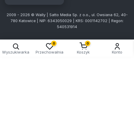
2009 - 2026 © Wally | Satto Media Sp. z o.o., ul. Owsiana 62, 40-
780 Katowice | NIP: 6343050029 | KRS: 0001142702 | Regon:
540531914
0
0
Wyszukiwarka
Przechowalnia
Koszyk
Konto