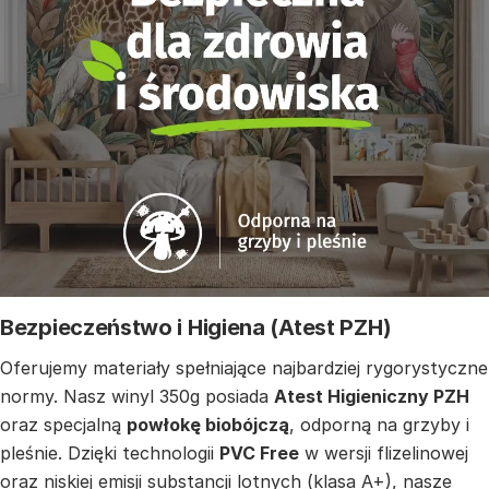
Bezpieczeństwo i Higiena (Atest PZH)
Oferujemy materiały spełniające najbardziej rygorystyczne
normy. Nasz winyl 350g posiada
Atest Higieniczny PZH
oraz specjalną
powłokę biobójczą
, odporną na grzyby i
pleśnie. Dzięki technologii
PVC Free
w wersji flizelinowej
oraz niskiej emisji substancji lotnych (klasa A+), nasze