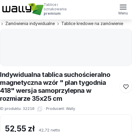
Tablice i
oznakowania
Menu
premium
Zamówienia indywidualne
Tablice kredowe na zamówienie
Indywidualna tablica suchościeralno
magnetyczna wzór " plan tygodnia
418" wersja samoprzylepna w
rozmiarze 35x25 cm
ID produktu:
32210
·
Producent:
Wally
52,55
zł
42,72 netto