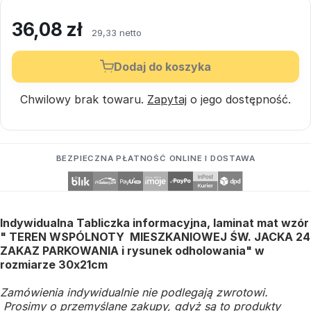
36,08
zł
29,33 netto
Dodaj do koszyka
Chwilowy brak towaru.
Zapytaj
o jego dostępność.
BEZPIECZNA PŁATNOŚĆ ONLINE I DOSTAWA
Indywidualna Tabliczka informacyjna, laminat mat wzór
" TEREN WSPÓLNOTY MIESZKANIOWEJ ŚW. JACKA 24
ZAKAZ PARKOWANIA i rysunek odholowania" w
rozmiarze 30x21cm
Zamówienia indywidualnie nie podlegają zwrotowi.
Prosimy o przemyślane zakupy, gdyż są to produkty