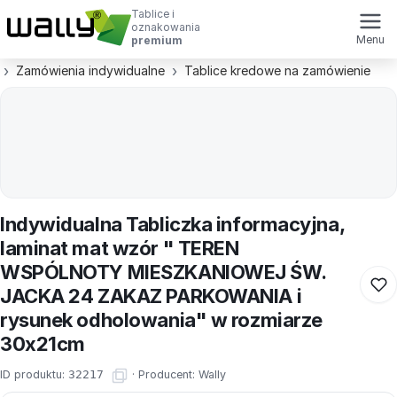
Tablice i
oznakowania
Menu
premium
Zamówienia indywidualne
Tablice kredowe na zamówienie
Indywidualna Tabliczka informacyjna,
laminat mat wzór " TEREN
WSPÓLNOTY MIESZKANIOWEJ ŚW.
JACKA 24 ZAKAZ PARKOWANIA i
rysunek odholowania" w rozmiarze
30x21cm
ID produktu:
32217
·
Producent:
Wally