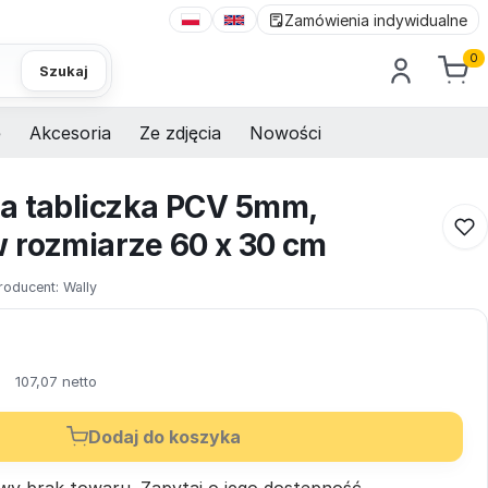
Zamówienia indywidualne
0
Szukaj
e
Akcesoria
Ze zdjęcia
Nowości
a tabliczka PCV 5mm,
 rozmiarze 60 x 30 cm
roducent:
Wally
ł
107,07 netto
Dodaj do koszyka
wy brak towaru.
Zapytaj
o jego dostępność.