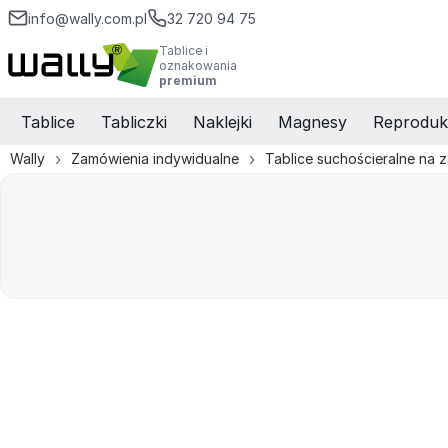
info@wally.com.pl
32 720 94 75
Tablice i
oznakowania
premium
Tablice
Tabliczki
Naklejki
Magnesy
Reproduk
Wally
Zamówienia indywidualne
Tablice suchościeralne na 