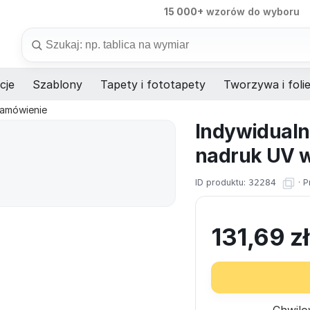
98%
dostaw na czas
Szukaj
cje
Szablony
Tapety i fototapety
Tworzywa i foli
zamówienie
Indywidualn
nadruk UV w
ID produktu:
32284
·
P
131,69
z
Chwilo