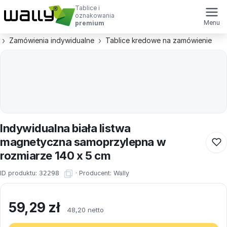
Tablice i
oznakowania
Menu
premium
Zamówienia indywidualne
Tablice kredowe na zamówienie
Indywidualna biała listwa
magnetyczna samoprzylepna w
rozmiarze 140 x 5 cm
ID produktu:
32298
·
Producent:
Wally
59,29
zł
48,20 netto