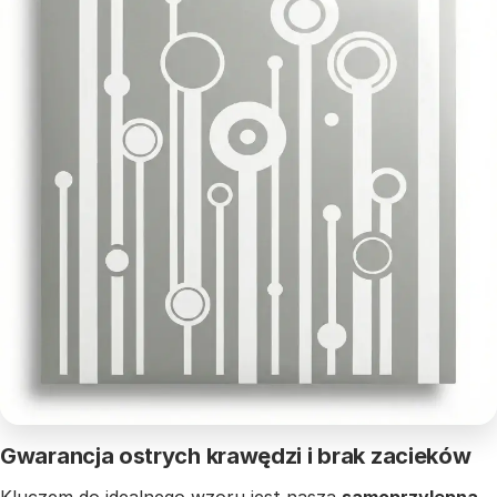
Gwarancja ostrych krawędzi i brak zacieków