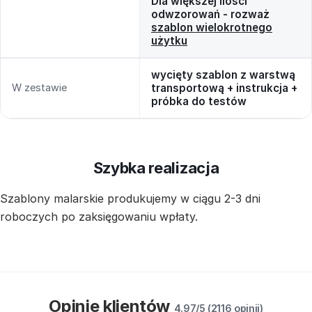
Dla większej ilości
odwzorowań - rozważ
szablon wielokrotnego
użytku
wycięty szablon z warstwą
W zestawie
transportową + instrukcja +
próbka do testów
Szybka realizacja
Szablony malarskie produkujemy w ciągu 2-3 dni
roboczych po zaksięgowaniu wpłaty.
Opinie klientów
4.97/5 (2116 opinii)