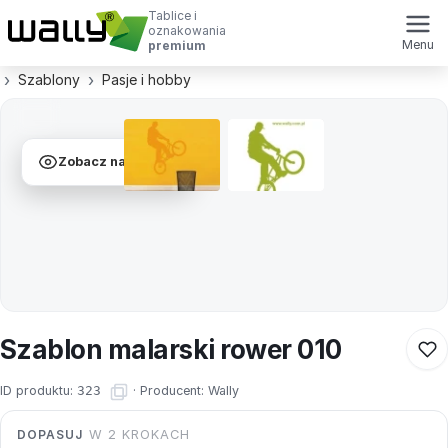
Tablice i
oznakowania
Menu
premium
Szablony
Pasje i hobby
Zobacz na ścianie
Szablon malarski rower 010
ID produktu:
323
·
Producent:
Wally
DOPASUJ
W 2 KROKACH