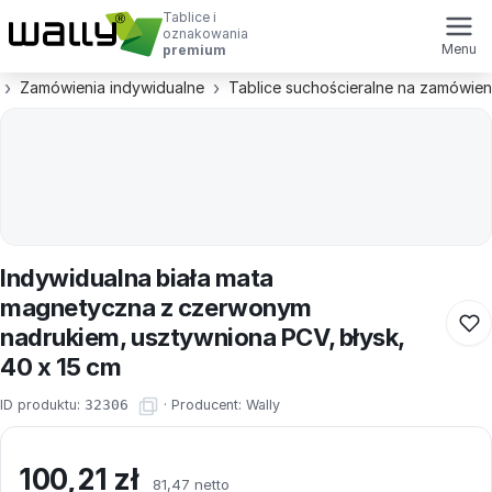
Tablice i
oznakowania
Menu
premium
Zamówienia indywidualne
Tablice suchościeralne na zamówien
Indywidualna biała mata
magnetyczna z czerwonym
nadrukiem, usztywniona PCV, błysk,
40 x 15 cm
ID produktu:
32306
·
Producent:
Wally
100,21
zł
81,47 netto